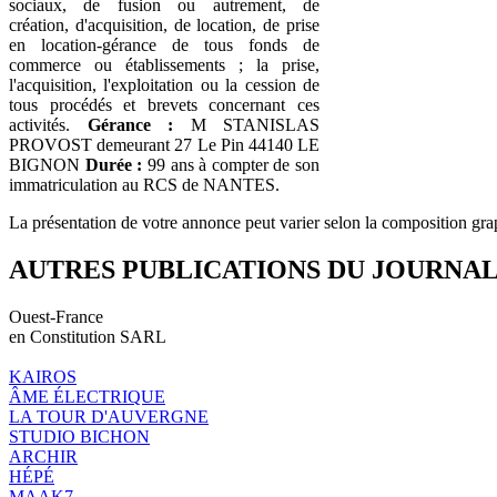
sociaux, de fusion ou autrement, de
création, d'acquisition, de location, de prise
en location-gérance de tous fonds de
commerce ou établissements ; la prise,
l'acquisition, l'exploitation ou la cession de
tous procédés et brevets concernant ces
activités.
Gérance :
M STANISLAS
PROVOST demeurant 27 Le Pin 44140 LE
BIGNON
Durée :
99 ans à compter de son
immatriculation au RCS de NANTES.
La présentation de votre annonce peut varier selon la composition gra
AUTRES PUBLICATIONS DU JOURNA
Ouest-France
en Constitution SARL
KAIROS
ÂME ÉLECTRIQUE
LA TOUR D'AUVERGNE
STUDIO BICHON
ARCHIR
HÉPÉ
MAAK7