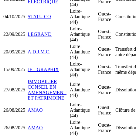
ÉLECTRIQUE
France
(44)
Loire-
Ouest-
04/10/2025
STATU CO
Atlantique
Constitut
France
(44)
Loire-
Ouest-
22/09/2025
LEGRAND
Atlantique
Constituti
France
(44)
Loire-
Ouest-
Transfert d
20/09/2025
A.D.J.M.C.
Atlantique
France
autre dépa
(44)
Loire-
Ouest-
Transfert d
15/09/2025
JET GRAPHIX
Atlantique
France
même dépa
(44)
IMMOBILIER
Loire-
CONSEIL EN
Ouest-
27/08/2025
Atlantique
Dissolutio
AMENAGEMENT
France
(44)
ET PATRIMOINE
Loire-
Ouest-
26/08/2025
AMAO
Atlantique
Clôture de
France
(44)
Loire-
Ouest-
26/08/2025
AMAO
Atlantique
Dissolutio
France
(44)