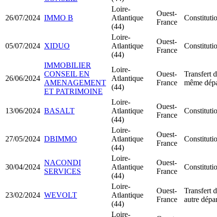
Loire-
Ouest-
26/07/2024
IMMO B
Atlantique
Constituti
France
(44)
Loire-
Ouest-
05/07/2024
XIDUO
Atlantique
Constituti
France
(44)
IMMOBILIER
Loire-
CONSEIL EN
Ouest-
Transfert d
26/06/2024
Atlantique
AMENAGEMENT
France
même dépa
(44)
ET PATRIMOINE
Loire-
Ouest-
13/06/2024
BASALT
Atlantique
Constituti
France
(44)
Loire-
Ouest-
27/05/2024
DBIMMO
Atlantique
Constituti
France
(44)
Loire-
NACONDI
Ouest-
30/04/2024
Atlantique
Constitut
SERVICES
France
(44)
Loire-
Ouest-
Transfert d
23/02/2024
WEVOLT
Atlantique
France
autre dépa
(44)
Loire-