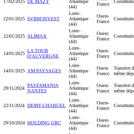
17/02/2025
DE MAZY
Atlantique
Constituti
France
(44)
Loire-
Ouest-
22/01/2025
SVBM INVEST
Atlantique
Constituti
France
(44)
Loire-
Ouest-
22/01/2025
ALIMAX
Atlantique
Constituti
France
(44)
Loire-
LA TOUR
Ouest-
14/01/2025
Atlantique
Constitut
D'AUVERGNE
France
(44)
Loire-
Ouest-
Transfert d
14/01/2025
AM PAYSAGES
Atlantique
France
même dépa
(44)
Loire-
PASTAMANIA
Ouest-
Transfert d
29/11/2024
Atlantique
NANTES
France
même dépa
(44)
Loire-
Ouest-
22/11/2024
DEMY-CHARUEL
Atlantique
Constituti
France
(44)
Loire-
Ouest-
29/10/2024
HOLDING GRC
Atlantique
Constitut
France
(44)