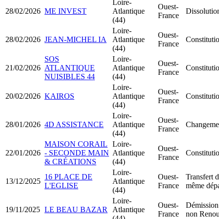
Loire-
Ouest-
28/02/2026
ME INVEST
Atlantique
Dissolutio
France
(44)
Loire-
Ouest-
28/02/2026
JEAN-MICHEL IA
Atlantique
Constitut
France
(44)
SOS
Loire-
Ouest-
21/02/2026
ATLANTIQUE
Atlantique
Constitut
France
NUISIBLES 44
(44)
Loire-
Ouest-
20/02/2026
KAIROS
Atlantique
Constitut
France
(44)
Loire-
Ouest-
28/01/2026
4D ASSISTANCE
Atlantique
Changemen
France
(44)
MAISON CORAIL
Loire-
Ouest-
22/01/2026
- SECONDE MAIN
Atlantique
Constitut
France
& CRÉATIONS
(44)
Loire-
16 PLACE DE
Ouest-
Transfert d
13/12/2025
Atlantique
L'EGLISE
France
même dépa
(44)
Loire-
Ouest-
Démission 
19/11/2025
LE BEAU BAZAR
Atlantique
France
non Renou
(44)