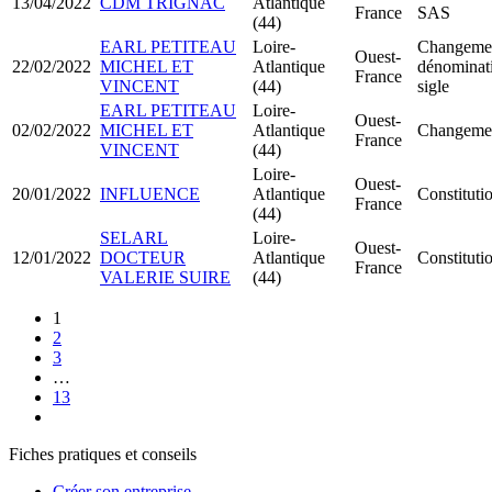
13/04/2022
CDM TRIGNAC
Atlantique
France
SAS
(44)
EARL PETITEAU
Loire-
Changemen
Ouest-
22/02/2022
MICHEL ET
Atlantique
dénominati
France
VINCENT
(44)
sigle
EARL PETITEAU
Loire-
Ouest-
02/02/2022
MICHEL ET
Atlantique
Changemen
France
VINCENT
(44)
Loire-
Ouest-
20/01/2022
INFLUENCE
Atlantique
Constitut
France
(44)
SELARL
Loire-
Ouest-
12/01/2022
DOCTEUR
Atlantique
Constitut
France
VALERIE SUIRE
(44)
1
2
3
…
13
Fiches pratiques et conseils
Créer son entreprise