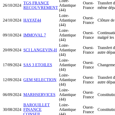
Loire-
TGS FRANCE
Ouest-
Transfert d
26/10/2024
Atlantique
RECOUVREMENT
France
même dépa
(44)
Loire-
Ouest-
24/10/2024
HAYAT44
Atlantique
Clôture de
France
(44)
Loire-
Ouest-
Continuatio
09/10/2024
IMMOVAL 7
Atlantique
France
malgré les 
(44)
Loire-
Ouest-
Transfert d
20/09/2024
SCI LANGEVIN-H
Atlantique
France
autre dépa
(44)
Loire-
Ouest-
17/09/2024
SAS 3 ETOILES
Atlantique
Changement
France
(44)
Loire-
Ouest-
Transfert d
12/09/2024
GEM SELECTION
Atlantique
France
autre dépa
(44)
Loire-
Ouest-
06/09/2024
MARHSERVICES
Atlantique
Constitut
France
(44)
BAROUILLET
Loire-
Ouest-
30/08/2024
FINANCE
Atlantique
Constitut
France
CONSEIL
(44)