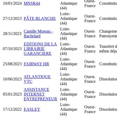
Ouest-
10/01/2024
MNSR44
Atlantique
Constitut
France
(44)
Loire-
Ouest-
27/12/2023
PÂTE BLANCHE
Atlantique
Constitut
France
(44)
Loire-
Camille Moreau -
Ouest-
Changeme
28/11/2023
Atlantique
Bachelard
France
Patronymi
(44)
EDITIONS DE LA
Loire-
Ouest-
Transfert d
07/10/2023
LIBRAIRIE
Atlantique
France
même dépa
GARANCIERE
(44)
Loire-
Ouest-
25/08/2023
FAIRWAY HR
Atlantique
Constitut
France
(44)
Loire-
ATLANTIQUE
Ouest-
10/06/2023
Atlantique
Dissolutio
VTC
France
(44)
ASSISTANCE
Loire-
Ouest-
05/01/2023
INTERNET
Atlantique
Dissolutio
France
ENTREPRENEUR
(44)
Loire-
Ouest-
17/12/2022
EASLEY
Atlantique
Dissolutio
France
(44)