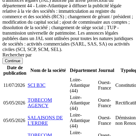
d'annonces légales (JAL) autorisé par arrêté préfectoral du
département 44 - Loire-Atlantique à diffuser la publicité légale
relative à la vie des sociétés : immatriculation au registre du
commerce et des sociétés (RCS) ; changement de gérant / président ;
modification du capital social ; ajout de commissaire aux comptes ;
dissolution de la société ; changement de siège social ; TUP -
transmission universelle de patrimoine. Les annonces légales
publiées dans un JAL sont utilisées pour toutes les natures juridiques
de sociétés : activités commerciales (SARL, SAS, SA) ou activités
civiles (SCI, SCP, SCM, SEL).
Rechercher par
Continue
Date de
Nom de la société
Département
Journal
Typolo
publication
Loire-
Ouest-
11/07/2026
SCI B3C
Atlantique
Constituti
France
(44)
Loire-
TOBECOM
Ouest-
05/05/2026
Atlantique
Rectificati
AGENCY
France
(44)
Loire-
SALAISONS DE
Ouest-
Démission 
05/05/2026
Atlantique
L'ERDRE
France
non Renou
(44)
Loire-
TOBECOM
Ouest-