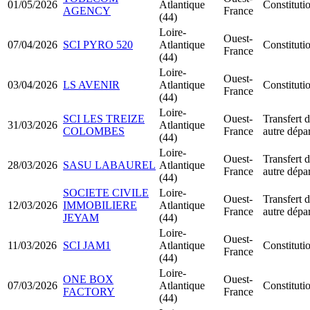
01/05/2026
Atlantique
Constitut
AGENCY
France
(44)
Loire-
Ouest-
07/04/2026
SCI PYRO 520
Atlantique
Constituti
France
(44)
Loire-
Ouest-
03/04/2026
LS AVENIR
Atlantique
Constitut
France
(44)
Loire-
SCI LES TREIZE
Ouest-
Transfert d
31/03/2026
Atlantique
COLOMBES
France
autre dépa
(44)
Loire-
Ouest-
Transfert d
28/03/2026
SASU LABAUREL
Atlantique
France
autre dépa
(44)
SOCIETE CIVILE
Loire-
Ouest-
Transfert d
12/03/2026
IMMOBILIERE
Atlantique
France
autre dépa
JEYAM
(44)
Loire-
Ouest-
11/03/2026
SCI JAM1
Atlantique
Constituti
France
(44)
Loire-
ONE BOX
Ouest-
07/03/2026
Atlantique
Constitut
FACTORY
France
(44)