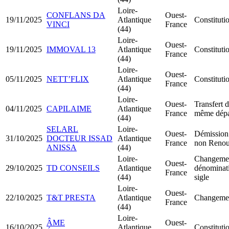
Loire-
CONFLANS DA
Ouest-
19/11/2025
Atlantique
Constitut
VINCI
France
(44)
Loire-
Ouest-
19/11/2025
IMMOVAL 13
Atlantique
Constitut
France
(44)
Loire-
Ouest-
05/11/2025
NETT’FLIX
Atlantique
Constitut
France
(44)
Loire-
Ouest-
Transfert d
04/11/2025
CAPILAIME
Atlantique
France
même dépa
(44)
SELARL
Loire-
Ouest-
Démission 
31/10/2025
DOCTEUR ISSAD
Atlantique
France
non Renou
ANISSA
(44)
Loire-
Changemen
Ouest-
29/10/2025
TD CONSEILS
Atlantique
dénominati
France
(44)
sigle
Loire-
Ouest-
22/10/2025
T&T PRESTA
Atlantique
Changement
France
(44)
Loire-
ÂME
Ouest-
16/10/2025
Atlantique
Constitut