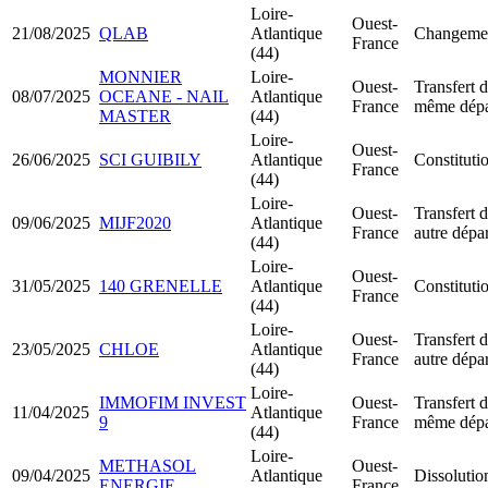
Loire-
Ouest-
21/08/2025
QLAB
Atlantique
Changement
France
(44)
MONNIER
Loire-
Ouest-
Transfert d
08/07/2025
OCEANE - NAIL
Atlantique
France
même dépa
MASTER
(44)
Loire-
Ouest-
26/06/2025
SCI GUIBILY
Atlantique
Constituti
France
(44)
Loire-
Ouest-
Transfert d
09/06/2025
MIJF2020
Atlantique
France
autre dépa
(44)
Loire-
Ouest-
31/05/2025
140 GRENELLE
Atlantique
Constitut
France
(44)
Loire-
Ouest-
Transfert d
23/05/2025
CHLOE
Atlantique
France
autre dépa
(44)
Loire-
IMMOFIM INVEST
Ouest-
Transfert d
11/04/2025
Atlantique
9
France
même dépa
(44)
Loire-
METHASOL
Ouest-
09/04/2025
Atlantique
Dissolutio
ENERGIE
France