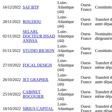
Loire-
Ouest-
16/12/2022
SAF BTP
Atlantique
Constitut
France
(44)
Loire-
Ouest-
Transfert d
28/11/2022
ROUZIOU
Atlantique
France
autre dépa
(44)
SELARL
Loire-
Ouest-
Nominatio
02/11/2022
DOCTEUR ISSAD
Atlantique
France
dirigeant/
ANISSA
(44)
Loire-
Ouest-
01/11/2022
STUDIO BICHON
Atlantique
Constitut
France
(44)
Loire-
Ouest-
Transfert d
27/10/2022
FOCAL DESIGN
Atlantique
France
même dépa
(44)
Loire-
Ouest-
Transfert d
26/10/2022
JET GRAPHIX
Atlantique
France
autre dépa
(44)
Loire-
CABINET
Ouest-
Transfert d
25/10/2022
Atlantique
BOCQUIER
France
même dépa
(44)
Loire-
Ouest-
Transfert d
18/10/2022
SIRIUS CAPITAL
Atlantique
France
autre dépa