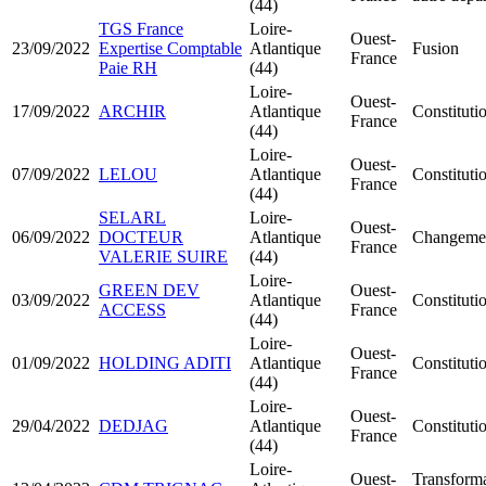
(44)
TGS France
Loire-
Ouest-
23/09/2022
Expertise Comptable
Atlantique
Fusion
France
Paie RH
(44)
Loire-
Ouest-
17/09/2022
ARCHIR
Atlantique
Constitut
France
(44)
Loire-
Ouest-
07/09/2022
LELOU
Atlantique
Constitut
France
(44)
SELARL
Loire-
Ouest-
06/09/2022
DOCTEUR
Atlantique
Changemen
France
VALERIE SUIRE
(44)
Loire-
GREEN DEV
Ouest-
03/09/2022
Atlantique
Constitut
ACCESS
France
(44)
Loire-
Ouest-
01/09/2022
HOLDING ADITI
Atlantique
Constitut
France
(44)
Loire-
Ouest-
29/04/2022
DEDJAG
Atlantique
Constituti
France
(44)
Loire-
Ouest-
Transform