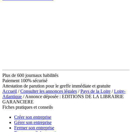
Plus de 600 journaux habilités
Paiement 100% sécurisé
Attestation de parution pour le greffe immédiate et gratuite
Accueil
/
Consulter les annonces légales
/
Pays de la Loire
/
Loire-
Atlantique
/ Annonce déposée : EDITIONS DE LA LIBRAIRIE
GARANCIERE
Fiches pratiques et conseils
Créer son entreprise
Gérer son entreprise
Fermer son entreprise