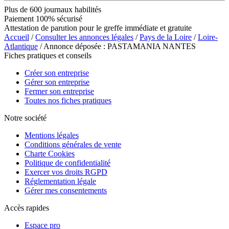
Plus de 600 journaux habilités
Paiement 100% sécurisé
Attestation de parution pour le greffe immédiate et gratuite
Accueil
/
Consulter les annonces légales
/
Pays de la Loire
/
Loire-
Atlantique
/ Annonce déposée : PASTAMANIA NANTES
Fiches pratiques et conseils
Créer son entreprise
Gérer son entreprise
Fermer son entreprise
Toutes nos fiches pratiques
Notre société
Mentions légales
Conditions générales de vente
Charte Cookies
Politique de confidentialité
Exercer vos droits RGPD
Réglementation légale
Gérer mes consentements
Accès rapides
Espace pro