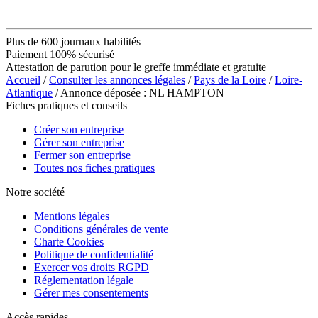
Plus de 600 journaux habilités
Paiement 100% sécurisé
Attestation de parution pour le greffe immédiate et gratuite
Accueil
/
Consulter les annonces légales
/
Pays de la Loire
/
Loire-
Atlantique
/ Annonce déposée : NL HAMPTON
Fiches pratiques et conseils
Créer son entreprise
Gérer son entreprise
Fermer son entreprise
Toutes nos fiches pratiques
Notre société
Mentions légales
Conditions générales de vente
Charte Cookies
Politique de confidentialité
Exercer vos droits RGPD
Réglementation légale
Gérer mes consentements
Accès rapides