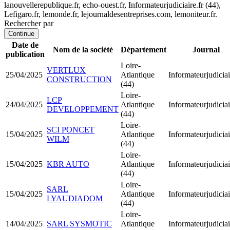
lanouvellerepublique.fr, echo-ouest.fr, Informateurjudiciaire.fr (44),
Lefigaro.fr, lemonde.fr, lejournaldesentreprises.com, lemoniteur.fr.
Rechercher par
Continue
Date de
Nom de la société
Département
Journal
publication
Loire-
VERTLUX
25/04/2025
Atlantique
Informateurjudiciai
CONSTRUCTION
(44)
Loire-
LCP
24/04/2025
Atlantique
Informateurjudiciai
DEVELOPPEMENT
(44)
Loire-
SCI PONCET
15/04/2025
Atlantique
Informateurjudiciai
WILM
(44)
Loire-
15/04/2025
KBR AUTO
Atlantique
Informateurjudiciai
(44)
Loire-
SARL
15/04/2025
Atlantique
Informateurjudiciai
LYAUDIADOM
(44)
Loire-
14/04/2025
SARL SYSMOTIC
Atlantique
Informateurjudiciai