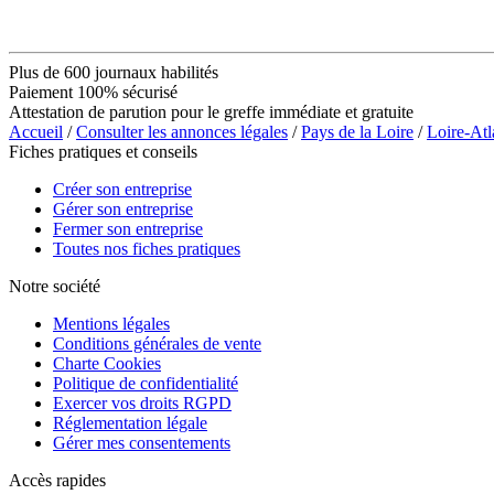
Plus de 600 journaux habilités
Paiement 100% sécurisé
Attestation de parution pour le greffe immédiate et gratuite
Accueil
/
Consulter les annonces légales
/
Pays de la Loire
/
Loire-Atl
Fiches pratiques et conseils
Créer son entreprise
Gérer son entreprise
Fermer son entreprise
Toutes nos fiches pratiques
Notre société
Mentions légales
Conditions générales de vente
Charte Cookies
Politique de confidentialité
Exercer vos droits RGPD
Réglementation légale
Gérer mes consentements
Accès rapides