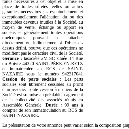
fonds nécessaires à cet objet et la mise en
place de toutes sûretés réelles ou autres
garanties nécessaires ; - éventuellement et
exceptionnellement l'aliénation du ou des
immeubles devenus inutiles à la Société, au
moyen de vente, échange ou apport en
société, et généralement toutes opérations
quelconques pouvant se rattacher
directement ou indirectement à l'objet ci-
dessus défini, pourvu que ces opérations ne
modifient pas le caractère civil de la Société.
Gérance :
lasociété 2M SC située 14 Rue
du Boivre 44320 SAINT-PÈRE-EN-RETZ
et immatriculée au RCS de SAINT-
NAZAIRE sous le numéro 942317041
Cession de parts sociales :
Les parts
sociales sont librement cessibles au profit
d'un associé. Toute cession à un tiers de la
Société est soumise au préalable à agrément
de la collectivité des associés réunis en
Assemblée Générale.
Durée :
99 ans à
compter de son immatriculation au RCS de
SAINT-NAZAIRE.
La présentation de votre annonce peut varier selon la composition gra