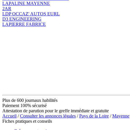
LAPALINE MAYENNE
2AR
LDP OCCAZ' AUTOS EURL
D3 ENGINEERING
LAPIERRE FABRICE
Plus de 600 journaux habilités
Paiement 100% sécurisé
Attestation de parution pour le greffe immédiate et gratuite
Accueil
/
Consulter les annonces légales
/
Pays de la Loire
/
Mayenne
Fiches pratiques et conseils