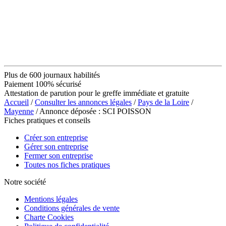
Plus de 600 journaux habilités
Paiement 100% sécurisé
Attestation de parution pour le greffe immédiate et gratuite
Accueil
/
Consulter les annonces légales
/
Pays de la Loire
/
Mayenne
/ Annonce déposée : SCI POISSON
Fiches pratiques et conseils
Créer son entreprise
Gérer son entreprise
Fermer son entreprise
Toutes nos fiches pratiques
Notre société
Mentions légales
Conditions générales de vente
Charte Cookies