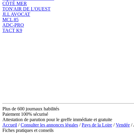
CÔTÉ MER
TON'AIR DE L'OUEST
JLL AVOCAT
MCL 85
ADC-PRO
TACT K9
Plus de 600 journaux habilités
Paiement 100% sécurisé
Attestation de parution pour le greffe immédiate et gratuite
Accueil
/
Consulter les annonces légales
/
Pays de la Loire
/
Vendée
/
Fiches pratiques et conseils