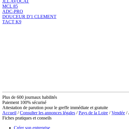
JLL AVOCAT
MCL 85
ADC-PRO
DOUCEUR D'1 CLEMENT
TACT K9
Plus de 600 journaux habilités
Paiement 100% sécurisé
Attestation de parution pour le greffe immédiate et gratuite
Accueil
/
Consulter les annonces légales
/
Pays de la Loire
/
Vendée
/
Fiches pratiques et conseils
Créer son entreprise