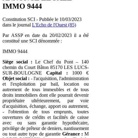
IMMO 9444
Constitution SCI - Publiée le 10/03/2023
dans le journal
L'Echo de l'Ouest (85)
Par ASSP en date du 20/02/2023 il a été
constitué une SCI dénommée :
IMMO 9444
Siège social :
Le Chef du Pont – 140
chemin du Court Bâton 85170 LES LUCS-
SUR-BOULOGNE
Capital :
1000 €
Objet social :
- l'acquisition, l'administration
et l'exploitation par bail, location ou
autrement de tous immeubles et de tous
droits immobiliers dont elle pourrait devenir
propriétaire ultérieurement, par voie
d'acquisition, échange, apport ou autrement,
- l'obtention de tous emprunts, toutes
ouvertures de crédits et facilités de caisse
avec ou sans garantie hypothécaire,
privilège de prêteur de deniers, nantissement
ou tout autre type de garantie
Gérance :
M