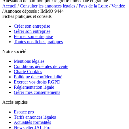
Attestation de parution pour le greffe immédiate et gratuite
Accueil
/
Consulter les annonces légales
/
Pays de la Loire
/
Vendée
/ Annonce déposée : IMMO 9444
Fiches pratiques et conseils
Créer son entreprise
Gérer son entreprise
Fermer son entreprise
Toutes nos fiches pratiques
Notre société
Mentions légales
Conditions générales de vente
Charte Cookies
Politique de confidentialité
Exercer vos droits RGPD
Réglementation légale
Gérer mes consentements
Accès rapides
Espace pro
Tarifs annonces légales
Actualités formalités
Newsletter JAL-Pro