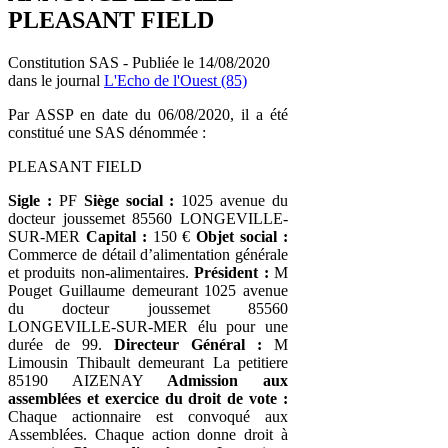
PLEASANT FIELD
Constitution SAS - Publiée le 14/08/2020
dans le journal
L'Echo de l'Ouest (85)
Par ASSP en date du 06/08/2020, il a été
constitué une SAS dénommée :
PLEASANT FIELD
Sigle :
PF
Siège social :
1025 avenue du
docteur joussemet 85560 LONGEVILLE-
SUR-MER
Capital :
150 €
Objet social :
Commerce de détail d’alimentation générale
et produits non-alimentaires.
Président :
M
Pouget Guillaume demeurant 1025 avenue
du docteur joussemet 85560
LONGEVILLE-SUR-MER élu pour une
durée de 99.
Directeur Général :
M
Limousin Thibault demeurant La petitiere
85190 AIZENAY
Admission aux
assemblées et exercice du droit de vote :
Chaque actionnaire est convoqué aux
Assemblées. Chaque action donne droit à