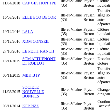
Ille-et-Vilaine
Paysan
Clôture
11/04/2018
CAP GESTION TPE
(35)
Breton
liquidat
Transfer
Ille-et-Vilaine
Paysan
siège so
16/03/2018
ELLE ECO DECOR
(35)
Breton
autre
départe
Ille-et-Vilaine
Paysan
Clôture
19/12/2016
LALA
(35)
Breton
liquidat
Ille-et-Vilaine
Paysan
Clôture
15/12/2016
XDM CONSEIL
(35)
Breton
liquidat
Ille-et-Vilaine
Paysan
Clôture
27/10/2016
LE PETIT RANCH
(35)
Breton
liquidat
SCM ATTHENONT
Ille-et-Vilaine
Paysan
Dissolu
18/11/2015
ET ROBLOT
(35)
Breton
clôture
Transfer
Ille-et-Vilaine
Paysan
siège so
05/11/2015
MBK BTP
(35)
Breton
autre
départe
SOCIETE
Ille-et-Vilaine
Paysan
Change
11/08/2015
NOUVELLE
(35)
Breton
dirigean
BONFILS
Continu
Ille-et-Vilaine
Paysan
03/11/2014
KFP PIZZ
l'activi
(35)
Breton