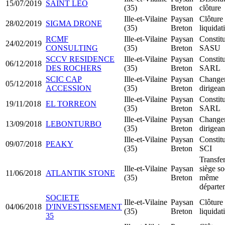
15/07/2019
SAINT LEO
(35)
Breton
clôture
Ille-et-Vilaine
Paysan
Clôture
28/02/2019
SIGMA DRONE
(35)
Breton
liquidat
RCMF
Ille-et-Vilaine
Paysan
Constit
24/02/2019
CONSULTING
(35)
Breton
SASU
SCCV RESIDENCE
Ille-et-Vilaine
Paysan
Constit
06/12/2018
DES ROCHERS
(35)
Breton
SARL
SCIC CAP
Ille-et-Vilaine
Paysan
Change
05/12/2018
ACCESSION
(35)
Breton
dirigean
Ille-et-Vilaine
Paysan
Constit
19/11/2018
EL TORREON
(35)
Breton
SARL
Ille-et-Vilaine
Paysan
Change
13/09/2018
LEBONTURBO
(35)
Breton
dirigean
Ille-et-Vilaine
Paysan
Constit
09/07/2018
PEAKY
(35)
Breton
SCI
Transfer
Ille-et-Vilaine
Paysan
siège so
11/06/2018
ATLANTIK STONE
(35)
Breton
même
départe
SOCIETE
Ille-et-Vilaine
Paysan
Clôture
04/06/2018
D'INVESTISSEMENT
(35)
Breton
liquidat
35