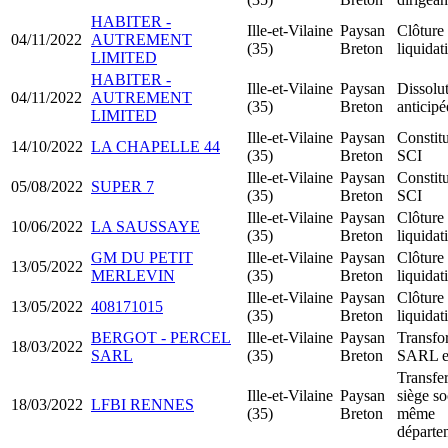
HABITER -
Ille-et-Vilaine
Paysan
Clôture
04/11/2022
AUTREMENT
(35)
Breton
liquidat
LIMITED
HABITER -
Ille-et-Vilaine
Paysan
Dissolu
04/11/2022
AUTREMENT
(35)
Breton
anticipé
LIMITED
Ille-et-Vilaine
Paysan
Constit
14/10/2022
LA CHAPELLE 44
(35)
Breton
SCI
Ille-et-Vilaine
Paysan
Constit
05/08/2022
SUPER 7
(35)
Breton
SCI
Ille-et-Vilaine
Paysan
Clôture
10/06/2022
LA SAUSSAYE
(35)
Breton
liquidat
GM DU PETIT
Ille-et-Vilaine
Paysan
Clôture
13/05/2022
MERLEVIN
(35)
Breton
liquidat
Ille-et-Vilaine
Paysan
Clôture
13/05/2022
408171015
(35)
Breton
liquidat
BERGOT - PERCEL
Ille-et-Vilaine
Paysan
Transfo
18/03/2022
SARL
(35)
Breton
SARL 
Transfer
Ille-et-Vilaine
Paysan
siège so
18/03/2022
LFBI RENNES
(35)
Breton
même
départe