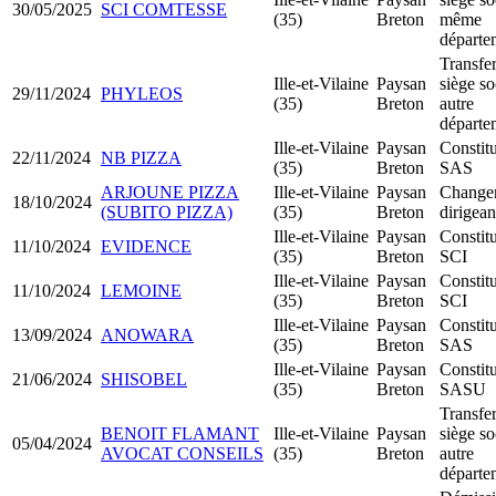
30/05/2025
SCI COMTESSE
(35)
Breton
même
départe
Transfer
Ille-et-Vilaine
Paysan
siège so
29/11/2024
PHYLEOS
(35)
Breton
autre
départe
Ille-et-Vilaine
Paysan
Constit
22/11/2024
NB PIZZA
(35)
Breton
SAS
ARJOUNE PIZZA
Ille-et-Vilaine
Paysan
Change
18/10/2024
(SUBITO PIZZA)
(35)
Breton
dirigean
Ille-et-Vilaine
Paysan
Constit
11/10/2024
EVIDENCE
(35)
Breton
SCI
Ille-et-Vilaine
Paysan
Constit
11/10/2024
LEMOINE
(35)
Breton
SCI
Ille-et-Vilaine
Paysan
Constit
13/09/2024
ANOWARA
(35)
Breton
SAS
Ille-et-Vilaine
Paysan
Constit
21/06/2024
SHISOBEL
(35)
Breton
SASU
Transfer
BENOIT FLAMANT
Ille-et-Vilaine
Paysan
siège so
05/04/2024
AVOCAT CONSEILS
(35)
Breton
autre
départe