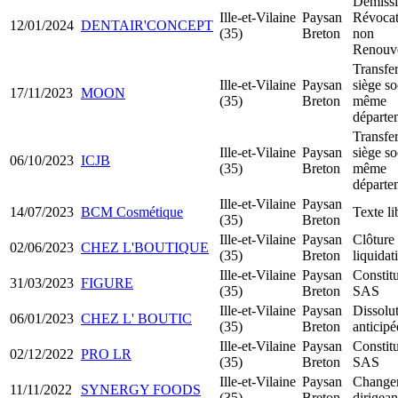
Démissi
Ille-et-Vilaine
Paysan
Révocat
12/01/2024
DENTAIR'CONCEPT
(35)
Breton
non
Renouv
Transfer
Ille-et-Vilaine
Paysan
siège so
17/11/2023
MOON
(35)
Breton
même
départe
Transfer
Ille-et-Vilaine
Paysan
siège so
06/10/2023
ICJB
(35)
Breton
même
départe
Ille-et-Vilaine
Paysan
14/07/2023
BCM Cosmétique
Texte li
(35)
Breton
Ille-et-Vilaine
Paysan
Clôture
02/06/2023
CHEZ L'BOUTIQUE
(35)
Breton
liquidat
Ille-et-Vilaine
Paysan
Constit
31/03/2023
FIGURE
(35)
Breton
SAS
Ille-et-Vilaine
Paysan
Dissolu
06/01/2023
CHEZ L' BOUTIC
(35)
Breton
anticipé
Ille-et-Vilaine
Paysan
Constit
02/12/2022
PRO LR
(35)
Breton
SAS
Ille-et-Vilaine
Paysan
Change
11/11/2022
SYNERGY FOODS
(35)
Breton
dirigean