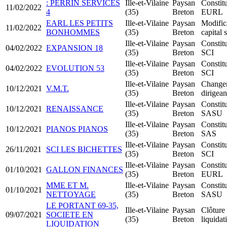
: PERRIN SERVICES
Ille-et-Vilaine
Paysan
Constit
11/02/2022
4
(35)
Breton
EURL
EARL LES PETITS
Ille-et-Vilaine
Paysan
Modific
11/02/2022
BONHOMMES
(35)
Breton
capital 
Ille-et-Vilaine
Paysan
Constit
04/02/2022
EXPANSION 18
(35)
Breton
SCI
Ille-et-Vilaine
Paysan
Constit
04/02/2022
EVOLUTION 53
(35)
Breton
SCI
Ille-et-Vilaine
Paysan
Change
10/12/2021
V.M.T.
(35)
Breton
dirigean
Ille-et-Vilaine
Paysan
Constit
10/12/2021
RENAISSANCE
(35)
Breton
SASU
Ille-et-Vilaine
Paysan
Constit
10/12/2021
PIANOS PIANOS
(35)
Breton
SAS
Ille-et-Vilaine
Paysan
Constit
26/11/2021
SCI LES BICHETTES
(35)
Breton
SCI
Ille-et-Vilaine
Paysan
Constit
01/10/2021
GALLON FINANCES
(35)
Breton
EURL
MME ET M.
Ille-et-Vilaine
Paysan
Constit
01/10/2021
NETTOYAGE
(35)
Breton
SASU
LE PORTANT 69-35,
Ille-et-Vilaine
Paysan
Clôture
09/07/2021
SOCIETE EN
(35)
Breton
liquidat
LIQUIDATION