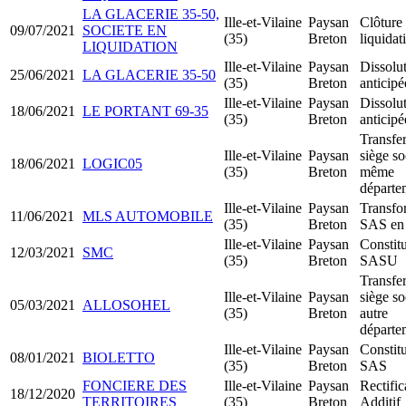
LA GLACERIE 35-50,
Ille-et-Vilaine
Paysan
Clôture
09/07/2021
SOCIETE EN
(35)
Breton
liquidat
LIQUIDATION
Ille-et-Vilaine
Paysan
Dissolu
25/06/2021
LA GLACERIE 35-50
(35)
Breton
anticipé
Ille-et-Vilaine
Paysan
Dissolu
18/06/2021
LE PORTANT 69-35
(35)
Breton
anticipé
Transfer
Ille-et-Vilaine
Paysan
siège so
18/06/2021
LOGIC05
(35)
Breton
même
départe
Ille-et-Vilaine
Paysan
Transfo
11/06/2021
MLS AUTOMOBILE
(35)
Breton
SAS e
Ille-et-Vilaine
Paysan
Constit
12/03/2021
SMC
(35)
Breton
SASU
Transfer
Ille-et-Vilaine
Paysan
siège so
05/03/2021
ALLOSOHEL
(35)
Breton
autre
départe
Ille-et-Vilaine
Paysan
Constit
08/01/2021
BIOLETTO
(35)
Breton
SAS
FONCIERE DES
Ille-et-Vilaine
Paysan
Rectific
18/12/2020
TERRITOIRES
(35)
Breton
Additif