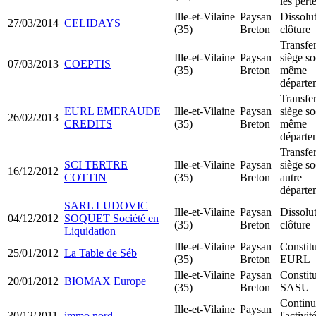
les pert
Ille-et-Vilaine
Paysan
Dissolu
27/03/2014
CELIDAYS
(35)
Breton
clôture
Transfer
Ille-et-Vilaine
Paysan
siège so
07/03/2013
COEPTIS
(35)
Breton
même
départe
Transfer
EURL EMERAUDE
Ille-et-Vilaine
Paysan
siège so
26/02/2013
CREDITS
(35)
Breton
même
départe
Transfer
SCI TERTRE
Ille-et-Vilaine
Paysan
siège so
16/12/2012
COTTIN
(35)
Breton
autre
départe
SARL LUDOVIC
Ille-et-Vilaine
Paysan
Dissolu
04/12/2012
SOQUET Société en
(35)
Breton
clôture
Liquidation
Ille-et-Vilaine
Paysan
Constit
25/01/2012
La Table de Séb
(35)
Breton
EURL
Ille-et-Vilaine
Paysan
Constit
20/01/2012
BIOMAX Europe
(35)
Breton
SASU
Continu
Ille-et-Vilaine
Paysan
30/12/2011
immo nord
l'activi