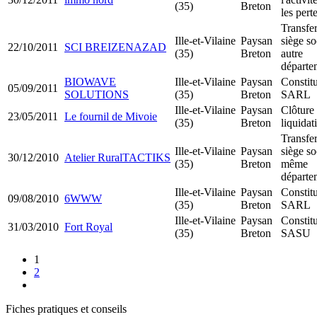
(35)
Breton
les pert
Transfer
Ille-et-Vilaine
Paysan
siège so
22/10/2011
SCI BREIZENAZAD
(35)
Breton
autre
départe
BIOWAVE
Ille-et-Vilaine
Paysan
Constit
05/09/2011
SOLUTIONS
(35)
Breton
SARL
Ille-et-Vilaine
Paysan
Clôture
23/05/2011
Le fournil de Mivoie
(35)
Breton
liquidat
Transfer
Ille-et-Vilaine
Paysan
siège so
30/12/2010
Atelier RuralTACTIKS
(35)
Breton
même
départe
Ille-et-Vilaine
Paysan
Constit
09/08/2010
6WWW
(35)
Breton
SARL
Ille-et-Vilaine
Paysan
Constit
31/03/2010
Fort Royal
(35)
Breton
SASU
1
2
Fiches pratiques et conseils