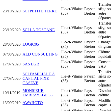
Transfer
Ille-et-Vilaine
Paysan
siège so
23/10/2020
SCI PETITE TERRE
(35)
Breton
autre
départe
Transfer
Ille-et-Vilaine
Paysan
siège so
23/10/2020
SCI LA TOSCANE
(35)
Breton
autre
départe
Ille-et-Vilaine
Paysan
Change
28/08/2020
LOGIC05
(35)
Breton
dirigean
Ille-et-Vilaine
Paysan
Clôture
07/08/2020
ALD CONSULTING
(35)
Breton
liquidat
Ille-et-Vilaine
Paysan
Constit
17/07/2020
SAS LGR
(35)
Breton
SAS
Transfer
SCI FAMILIALE À
Ille-et-Vilaine
Paysan
siège so
27/03/2020
CAPITAL FIXE
(35)
Breton
autre
CASEVE
départe
MONSIEUR
Ille-et-Vilaine
Paysan
Dissolu
10/11/2019
EMBRAYAGE 35
(35)
Breton
clôture
Ille-et-Vilaine
Paysan
Modific
13/09/2019
AWAHOTO
(35)
Breton
capital 
Ille-et-Vilaine
Paysan
Dissolu