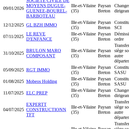
SOCIETE CIVILE DE
MOYENS DUGUE-
Ille-et-Vilaine
Paysan
Change
09/01/2026
GUENEE-BOUREL-
(35)
Breton
dirigean
BARBOTEAU
Ille-et-Vilaine
Paysan
Constit
12/12/2025
GL BZH IMMO
(35)
Breton
SCI
LE REVE
Ille-et-Vilaine
Paysan
Démissi
07/11/2025
D'ENFANCE
(35)
Breton
ordre
Transfer
BRULON MARO
Ille-et-Vilaine
Paysan
siège so
31/10/2025
COMPOSANT
(35)
Breton
autre
départe
Ille-et-Vilaine
Paysan
Constit
05/09/2025
RGT IMMO
(35)
Breton
SASU
Ille-et-Vilaine
Paysan
Constit
01/08/2025
Mobeos Holding
(35)
Breton
SASU
Ille-et-Vilaine
Paysan
Change
11/07/2025
ELC PREP
(35)
Breton
dirigean
Transfer
EXPERTT
Ille-et-Vilaine
Paysan
siège so
04/07/2025
CONSTRUCTIONN
(35)
Breton
autre
TFT
départe
Transfer
Ille-et-Vilaine
Paysan
siège so