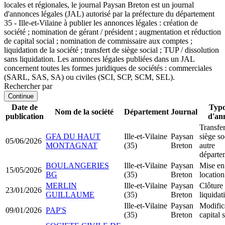
locales et régionales, le journal Paysan Breton est un journal
d'annonces légales (JAL) autorisé par la préfecture du département
35 - Ille-et-Vilaine à publier les annonces légales : création de
société ; nomination de gérant / président ; augmentation et réduction
de capital social ; nomination de commissaire aux comptes ;
liquidation de la société ; transfert de siège social ; TUP / dissolution
sans liquidation. Les annonces légales publiées dans un JAL
concernent toutes les formes juridiques de sociétés : commerciales
(SARL, SAS, SA) ou civiles (SCI, SCP, SCM, SEL).
Rechercher par
Continue
Date de
Typo
Nom de la société
Département
Journal
publication
d'an
Transfer
GFA DU HAUT
Ille-et-Vilaine
Paysan
siège so
05/06/2026
MONTAGNAT
(35)
Breton
autre
départe
BOULANGERIES
Ille-et-Vilaine
Paysan
Mise en
15/05/2026
BG
(35)
Breton
locatio
MERLIN
Ille-et-Vilaine
Paysan
Clôture
23/01/2026
GUILLAUME
(35)
Breton
liquidat
Ille-et-Vilaine
Paysan
Modific
09/01/2026
PAP'S
(35)
Breton
capital 