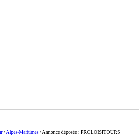
ur
/
Alpes-Maritimes
/ Annonce déposée : PROLOISITOURS