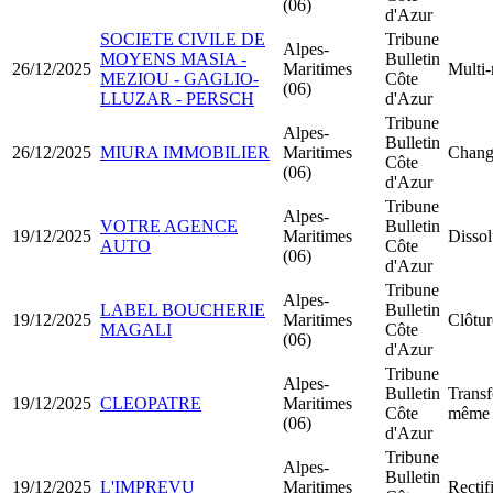
(06)
d'Azur
SOCIETE CIVILE DE
Tribune
Alpes-
MOYENS MASIA -
Bulletin
26/12/2025
Maritimes
Multi-
MEZIOU - GAGLIO-
Côte
(06)
LLUZAR - PERSCH
d'Azur
Tribune
Alpes-
Bulletin
26/12/2025
MIURA IMMOBILIER
Maritimes
Chang
Côte
(06)
d'Azur
Tribune
Alpes-
VOTRE AGENCE
Bulletin
19/12/2025
Maritimes
Dissol
AUTO
Côte
(06)
d'Azur
Tribune
Alpes-
LABEL BOUCHERIE
Bulletin
19/12/2025
Maritimes
Clôtur
MAGALI
Côte
(06)
d'Azur
Tribune
Alpes-
Bulletin
Transf
19/12/2025
CLEOPATRE
Maritimes
Côte
même 
(06)
d'Azur
Tribune
Alpes-
Bulletin
19/12/2025
L'IMPREVU
Maritimes
Rectif