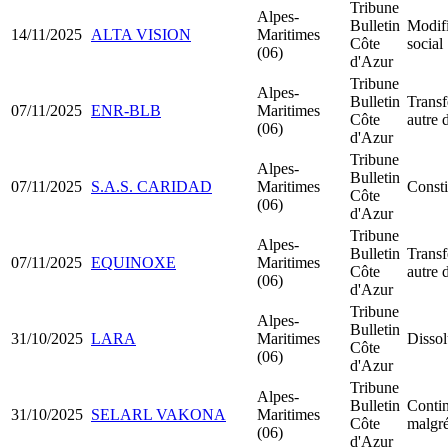
Tribune
Alpes-
Bulletin
Modifi
14/11/2025
ALTA VISION
Maritimes
Côte
social
(06)
d'Azur
Tribune
Alpes-
Bulletin
Transf
07/11/2025
ENR-BLB
Maritimes
Côte
autre 
(06)
d'Azur
Tribune
Alpes-
Bulletin
07/11/2025
S.A.S. CARIDAD
Maritimes
Const
Côte
(06)
d'Azur
Tribune
Alpes-
Bulletin
Transf
07/11/2025
EQUINOXE
Maritimes
Côte
autre 
(06)
d'Azur
Tribune
Alpes-
Bulletin
31/10/2025
LARA
Maritimes
Dissol
Côte
(06)
d'Azur
Tribune
Alpes-
Bulletin
Contin
31/10/2025
SELARL VAKONA
Maritimes
Côte
malgré
(06)
d'Azur