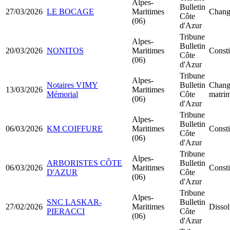
Alpes-
Bulletin
27/03/2026
LE BOCAGE
Maritimes
Chang
Côte
(06)
d'Azur
Tribune
Alpes-
Bulletin
20/03/2026
NONITOS
Maritimes
Const
Côte
(06)
d'Azur
Tribune
Alpes-
Notaires VIMY
Bulletin
Chang
13/03/2026
Maritimes
Mémorial
Côte
matrim
(06)
d'Azur
Tribune
Alpes-
Bulletin
06/03/2026
KM COIFFURE
Maritimes
Const
Côte
(06)
d'Azur
Tribune
Alpes-
ARBORISTES CÔTE
Bulletin
06/03/2026
Maritimes
Const
D'AZUR
Côte
(06)
d'Azur
Tribune
Alpes-
SNC LASKAR-
Bulletin
27/02/2026
Maritimes
Dissol
PIERACCI
Côte
(06)
d'Azur