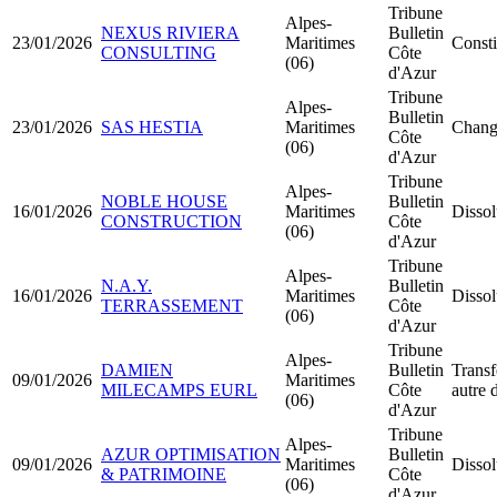
Tribune
Alpes-
NEXUS RIVIERA
Bulletin
23/01/2026
Maritimes
Const
CONSULTING
Côte
(06)
d'Azur
Tribune
Alpes-
Bulletin
23/01/2026
SAS HESTIA
Maritimes
Chang
Côte
(06)
d'Azur
Tribune
Alpes-
NOBLE HOUSE
Bulletin
16/01/2026
Maritimes
Dissol
CONSTRUCTION
Côte
(06)
d'Azur
Tribune
Alpes-
N.A.Y.
Bulletin
16/01/2026
Maritimes
Dissol
TERRASSEMENT
Côte
(06)
d'Azur
Tribune
Alpes-
DAMIEN
Bulletin
Transf
09/01/2026
Maritimes
MILECAMPS EURL
Côte
autre 
(06)
d'Azur
Tribune
Alpes-
AZUR OPTIMISATION
Bulletin
09/01/2026
Maritimes
Dissol
& PATRIMOINE
Côte
(06)
d'Azur