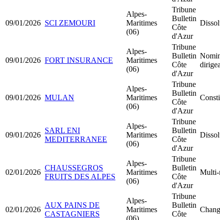
Tribune
Alpes-
Bulletin
09/01/2026
SCI ZEMOURI
Maritimes
Dissol
Côte
(06)
d'Azur
Tribune
Alpes-
Bulletin
Nomin
09/01/2026
FORT INSURANCE
Maritimes
Côte
dirige
(06)
d'Azur
Tribune
Alpes-
Bulletin
09/01/2026
MULAN
Maritimes
Consti
Côte
(06)
d'Azur
Tribune
Alpes-
SARL ENI
Bulletin
09/01/2026
Maritimes
Dissol
MEDITERRANEE
Côte
(06)
d'Azur
Tribune
Alpes-
CHAUSSEGROS
Bulletin
02/01/2026
Maritimes
Multi-
FRUITS DES ALPES
Côte
(06)
d'Azur
Tribune
Alpes-
AUX PAINS DE
Bulletin
02/01/2026
Maritimes
Change
CASTAGNIERS
Côte
(06)