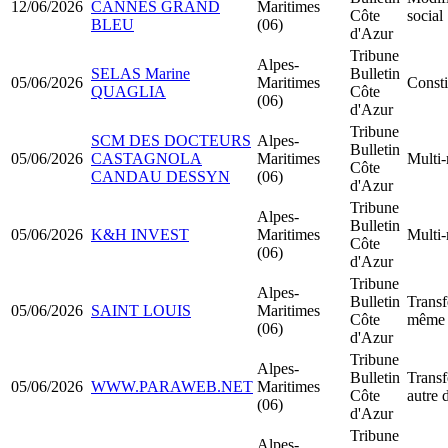
12/06/2026
CANNES GRAND
Maritimes
Côte
social
BLEU
(06)
d'Azur
Tribune
Alpes-
SELAS Marine
Bulletin
05/06/2026
Maritimes
Const
QUAGLIA
Côte
(06)
d'Azur
Tribune
SCM DES DOCTEURS
Alpes-
Bulletin
05/06/2026
CASTAGNOLA
Maritimes
Multi-
Côte
CANDAU DESSYN
(06)
d'Azur
Tribune
Alpes-
Bulletin
05/06/2026
K&H INVEST
Maritimes
Multi-
Côte
(06)
d'Azur
Tribune
Alpes-
Bulletin
Transf
05/06/2026
SAINT LOUIS
Maritimes
Côte
même 
(06)
d'Azur
Tribune
Alpes-
Bulletin
Transf
05/06/2026
WWW.PARAWEB.NET
Maritimes
Côte
autre 
(06)
d'Azur
Tribune
Alpes-