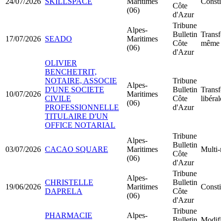
24/07/2026
SKILLSPACE
Maritimes
Const
Côte
(06)
d'Azur
Tribune
Alpes-
Bulletin
Transf
17/07/2026
SEADO
Maritimes
Côte
même 
(06)
d'Azur
OLIVIER
BENCHETRIT,
NOTAIRE, ASSOCIE
Tribune
Alpes-
D'UNE SOCIETE
Bulletin
Transf
10/07/2026
Maritimes
CIVILE
Côte
libéral
(06)
PROFESSIONNELLE
d'Azur
TITULAIRE D'UN
OFFICE NOTARIAL
Tribune
Alpes-
Bulletin
03/07/2026
CACAO SQUARE
Maritimes
Multi-
Côte
(06)
d'Azur
Tribune
Alpes-
CHRISTELLE
Bulletin
19/06/2026
Maritimes
Const
DAPRELA
Côte
(06)
d'Azur
Tribune
PHARMACIE
Alpes-
Bulletin
Modifi