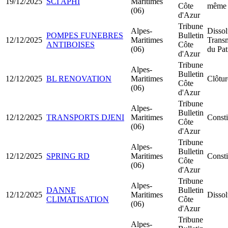
19/12/2025
SCI APHI
Maritimes
Côte
même 
(06)
d'Azur
Tribune
Alpes-
Dissol
POMPES FUNEBRES
Bulletin
12/12/2025
Maritimes
Transm
ANTIBOISES
Côte
(06)
du Pa
d'Azur
Tribune
Alpes-
Bulletin
12/12/2025
BL RENOVATION
Maritimes
Clôtur
Côte
(06)
d'Azur
Tribune
Alpes-
Bulletin
12/12/2025
TRANSPORTS DJENI
Maritimes
Const
Côte
(06)
d'Azur
Tribune
Alpes-
Bulletin
12/12/2025
SPRING RD
Maritimes
Const
Côte
(06)
d'Azur
Tribune
Alpes-
DANNE
Bulletin
12/12/2025
Maritimes
Dissol
CLIMATISATION
Côte
(06)
d'Azur
Tribune
Alpes-