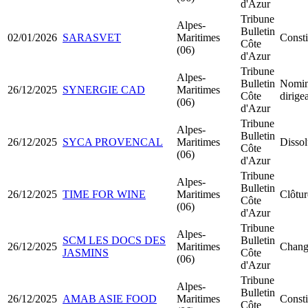
d'Azur
Tribune
Alpes-
Bulletin
02/01/2026
SARASVET
Maritimes
Const
Côte
(06)
d'Azur
Tribune
Alpes-
Bulletin
Nomin
26/12/2025
SYNERGIE CAD
Maritimes
Côte
dirige
(06)
d'Azur
Tribune
Alpes-
Bulletin
26/12/2025
SYCA PROVENCAL
Maritimes
Dissol
Côte
(06)
d'Azur
Tribune
Alpes-
Bulletin
26/12/2025
TIME FOR WINE
Maritimes
Clôtur
Côte
(06)
d'Azur
Tribune
Alpes-
SCM LES DOCS DES
Bulletin
26/12/2025
Maritimes
Chang
JASMINS
Côte
(06)
d'Azur
Tribune
Alpes-
Bulletin
26/12/2025
AMAB ASIE FOOD
Maritimes
Const
Côte