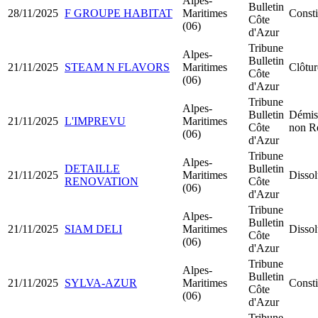
Alpes-
Bulletin
28/11/2025
F GROUPE HABITAT
Maritimes
Const
Côte
(06)
d'Azur
Tribune
Alpes-
Bulletin
21/11/2025
STEAM N FLAVORS
Maritimes
Clôtur
Côte
(06)
d'Azur
Tribune
Alpes-
Bulletin
Démiss
21/11/2025
L'IMPREVU
Maritimes
Côte
non R
(06)
d'Azur
Tribune
Alpes-
DETAILLE
Bulletin
21/11/2025
Maritimes
Dissol
RENOVATION
Côte
(06)
d'Azur
Tribune
Alpes-
Bulletin
21/11/2025
SIAM DELI
Maritimes
Dissol
Côte
(06)
d'Azur
Tribune
Alpes-
Bulletin
21/11/2025
SYLVA-AZUR
Maritimes
Const
Côte
(06)
d'Azur
Tribune