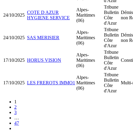
d'Azur
Tribune
Alpes-
COTE D AZUR
Bulletin
Démiss
24/10/2025
Maritimes
HYGIENE SERVICE
Côte
non R
(06)
d'Azur
Tribune
Alpes-
Bulletin
Démiss
24/10/2025
SAS MERISIER
Maritimes
Côte
non R
(06)
d'Azur
Tribune
Alpes-
Bulletin
17/10/2025
HORUS VISION
Maritimes
Consti
Côte
(06)
d'Azur
Tribune
Alpes-
Bulletin
17/10/2025
LES FREROTS IMMO1
Maritimes
Multi-
Côte
(06)
d'Azur
1
2
3
…
47