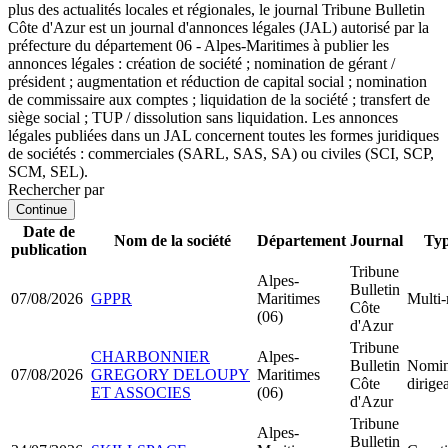
plus des actualités locales et régionales, le journal Tribune Bulletin
Côte d'Azur est un journal d'annonces légales (JAL) autorisé par la
préfecture du département 06 - Alpes-Maritimes à publier les
annonces légales : création de société ; nomination de gérant /
président ; augmentation et réduction de capital social ; nomination
de commissaire aux comptes ; liquidation de la société ; transfert de
siège social ; TUP / dissolution sans liquidation. Les annonces
légales publiées dans un JAL concernent toutes les formes juridiques
de sociétés : commerciales (SARL, SAS, SA) ou civiles (SCI, SCP,
SCM, SEL).
Rechercher par
Continue
Date de
Nom de la société
Département
Journal
Typ
publication
Tribune
Alpes-
Bulletin
07/08/2026
GPPR
Maritimes
Multi-
Côte
(06)
d'Azur
Tribune
CHARBONNIER
Alpes-
Bulletin
Nomin
07/08/2026
GREGORY DELOUPY
Maritimes
Côte
dirige
ET ASSOCIES
(06)
d'Azur
Tribune
Alpes-
Bulletin