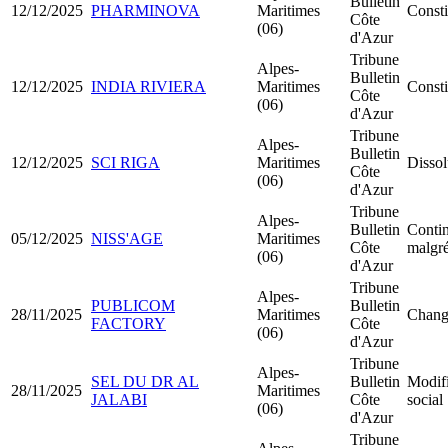
Bulletin
12/12/2025
PHARMINOVA
Maritimes
Const
Côte
(06)
d'Azur
Tribune
Alpes-
Bulletin
12/12/2025
INDIA RIVIERA
Maritimes
Const
Côte
(06)
d'Azur
Tribune
Alpes-
Bulletin
12/12/2025
SCI RIGA
Maritimes
Dissol
Côte
(06)
d'Azur
Tribune
Alpes-
Bulletin
Contin
05/12/2025
NISS'AGE
Maritimes
Côte
malgré
(06)
d'Azur
Tribune
Alpes-
PUBLICOM
Bulletin
28/11/2025
Maritimes
Change
FACTORY
Côte
(06)
d'Azur
Tribune
Alpes-
SEL DU DR AL
Bulletin
Modifi
28/11/2025
Maritimes
JALABI
Côte
social
(06)
d'Azur
Tribune