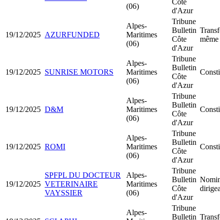
Côte
(06)
d'Azur
Tribune
Alpes-
Bulletin
Transf
19/12/2025
AZURFUNDED
Maritimes
Côte
même 
(06)
d'Azur
Tribune
Alpes-
Bulletin
19/12/2025
SUNRISE MOTORS
Maritimes
Const
Côte
(06)
d'Azur
Tribune
Alpes-
Bulletin
19/12/2025
D&M
Maritimes
Consti
Côte
(06)
d'Azur
Tribune
Alpes-
Bulletin
19/12/2025
ROMI
Maritimes
Const
Côte
(06)
d'Azur
Tribune
SPFPL DU DOCTEUR
Alpes-
Bulletin
Nomin
19/12/2025
VETERINAIRE
Maritimes
Côte
dirige
VAYSSIER
(06)
d'Azur
Tribune
Alpes-
Bulletin
Transf