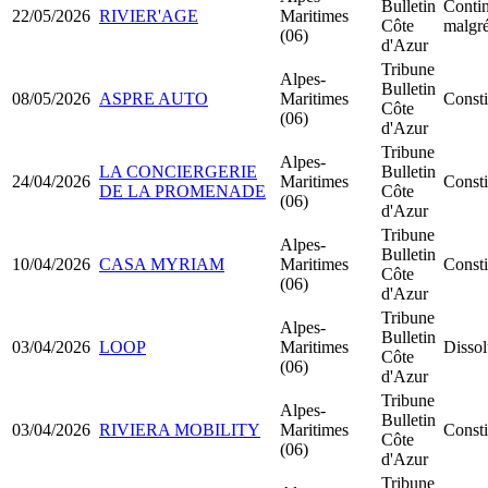
Bulletin
Contin
22/05/2026
RIVIER'AGE
Maritimes
Côte
malgré
(06)
d'Azur
Tribune
Alpes-
Bulletin
08/05/2026
ASPRE AUTO
Maritimes
Const
Côte
(06)
d'Azur
Tribune
Alpes-
LA CONCIERGERIE
Bulletin
24/04/2026
Maritimes
Const
DE LA PROMENADE
Côte
(06)
d'Azur
Tribune
Alpes-
Bulletin
10/04/2026
CASA MYRIAM
Maritimes
Const
Côte
(06)
d'Azur
Tribune
Alpes-
Bulletin
03/04/2026
LOOP
Maritimes
Dissol
Côte
(06)
d'Azur
Tribune
Alpes-
Bulletin
03/04/2026
RIVIERA MOBILITY
Maritimes
Const
Côte
(06)
d'Azur
Tribune