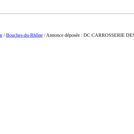
ur
/
Bouches-du-Rhône
/ Annonce déposée : DC CARROSSERIE D