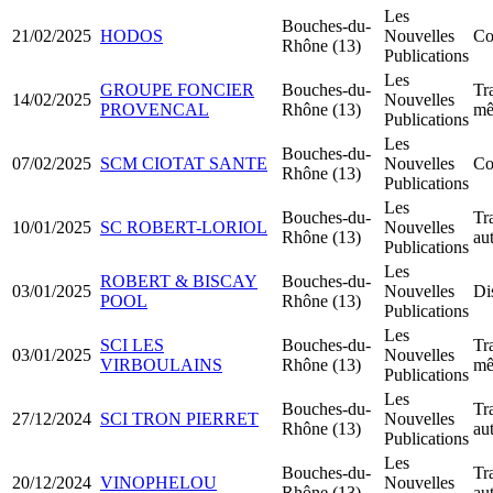
Les
Bouches-du-
21/02/2025
HODOS
Nouvelles
Co
Rhône (13)
Publications
Les
GROUPE FONCIER
Bouches-du-
Tr
14/02/2025
Nouvelles
PROVENCAL
Rhône (13)
mê
Publications
Les
Bouches-du-
07/02/2025
SCM CIOTAT SANTE
Nouvelles
Co
Rhône (13)
Publications
Les
Bouches-du-
Tr
10/01/2025
SC ROBERT-LORIOL
Nouvelles
Rhône (13)
au
Publications
Les
ROBERT & BISCAY
Bouches-du-
03/01/2025
Nouvelles
Di
POOL
Rhône (13)
Publications
Les
SCI LES
Bouches-du-
Tr
03/01/2025
Nouvelles
VIRBOULAINS
Rhône (13)
mê
Publications
Les
Bouches-du-
Tr
27/12/2024
SCI TRON PIERRET
Nouvelles
Rhône (13)
au
Publications
Les
Bouches-du-
Tr
20/12/2024
VINOPHELOU
Nouvelles
Rhône (13)
au