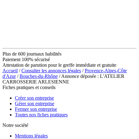
Plus de 600 journaux habilités
Paiement 100% sécurisé
Attestation de parution pour le greffe immédiate et gratuite
Accueil
/
Consulter les annonces légales
/
Provence-Alpes-Côte
d'Azur
/
Bouches-du-Rhône
/ Annonce déposée : L'ATELIER
CARROSSERIE ARLESIENNE
Fiches pratiques et conseils
Créer son entreprise
Gérer son entreprise
Fermer son entreprise
Toutes nos fiches pratiques
Notre société
Mentions légales