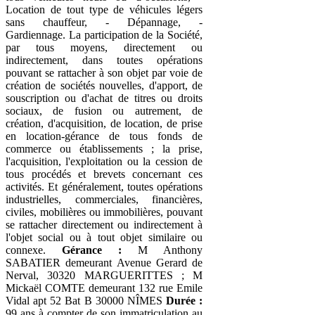
Location de tout type de véhicules légers
sans chauffeur, - Dépannage, -
Gardiennage. La participation de la Société,
par tous moyens, directement ou
indirectement, dans toutes opérations
pouvant se rattacher à son objet par voie de
création de sociétés nouvelles, d'apport, de
souscription ou d'achat de titres ou droits
sociaux, de fusion ou autrement, de
création, d'acquisition, de location, de prise
en location-gérance de tous fonds de
commerce ou établissements ; la prise,
l'acquisition, l'exploitation ou la cession de
tous procédés et brevets concernant ces
activités. Et généralement, toutes opérations
industrielles, commerciales, financières,
civiles, mobilières ou immobilières, pouvant
se rattacher directement ou indirectement à
l'objet social ou à tout objet similaire ou
connexe.
Gérance :
M Anthony
SABATIER demeurant Avenue Gerard de
Nerval, 30320 MARGUERITTES ; M
Mickaël COMTE demeurant 132 rue Emile
Vidal apt 52 Bat B 30000 NÎMES
Durée :
99 ans à compter de son immatriculation au