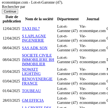
economique.com - Lot-et-Garonne (47).
Rechercher par
Continue
Date de
Nom de la société
Département
Journal
publication
Lot-et-
Vie-
12/04/2025
TAXI ISL7
Garonne (47)
economique.com
S LAPLAGNE
Lot-et-
Vie-
12/04/2025
INGENIERIE
Garonne (47)
economique.com
Lot-et-
Vie-
08/04/2025
SAS ADK SON
Garonne (47)
economique.com
SOCIETE CIVILE
Lot-et-
Vie-
08/04/2025
IMMOBILIERE BH
Garonne (47)
economique.com
IMMOBILIER
NOWATT
Lot-et-
Vie-
03/04/2025
LIGHTING
Garonne (47)
economique.com
s
RENOVENERGIE
Lot-et-
Vie-
03/04/2025
FRANCE
Garonne (47)
economique.com
Lot-et-
Vie-
01/04/2025
TOUBEAU
Garonne (47)
economique.com
Lot-et-
Vie-
28/03/2025
GM EFFICIA
Garonne (47)
economique.com
LA CRYPTE DES
Lot-et-
Vie-