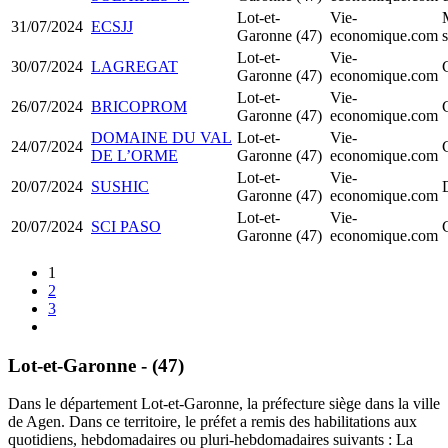
Lot-et-
Vie-
31/07/2024
ECSJJ
Garonne (47)
economique.com
s
Lot-et-
Vie-
30/07/2024
LAGREGAT
Garonne (47)
economique.com
Lot-et-
Vie-
26/07/2024
BRICOPROM
Garonne (47)
economique.com
DOMAINE DU VAL
Lot-et-
Vie-
24/07/2024
DE L’ORME
Garonne (47)
economique.com
Lot-et-
Vie-
20/07/2024
SUSHIC
Garonne (47)
economique.com
Lot-et-
Vie-
20/07/2024
SCI PASO
Garonne (47)
economique.com
1
2
3
Lot-et-Garonne - (47)
Dans le département Lot-et-Garonne, la préfecture siège dans la ville
de Agen. Dans ce territoire, le préfet a remis des habilitations aux
quotidiens, hebdomadaires ou pluri-hebdomadaires suivants : La