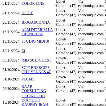
Lot-et-
Vie-
21/11/2024
COLOR LINE
Garonne (47)
economique.com
Lot-et-
Vie-
21/11/2024
S.C.P.E
Garonne (47)
economique.com
s
Lot-et-
Vie-
20/11/2024
BIOGASCONHA
Garonne (47)
economique.com
ALM INTERIM LA
Lot-et-
Vie-
16/11/2024
FRANCHISE
Garonne (47)
economique.com
Lot-et-
Vie-
15/11/2024
STUDIO MIDI10
Garonne (47)
economique.com
Lot-et-
Vie-
12/11/2024
Ei
Garonne (47)
economique.com
Lot-et-
Vie-
05/11/2024
IMD SUD-OUEST
Garonne (47)
economique.com
SCIC ENERGIES
Lot-et-
Vie-
31/10/2024
CITOYENNES 47
Garonne (47)
economique.com
Lot-et-
Vie-
31/10/2024
PLUME
Garonne (47)
economique.com
RAAP
Lot-et-
Vie-
26/10/2024
CONSULTING
Garonne (47)
economique.com
CABINET DU
DOCTEUR
Lot-et-
Vie-
18/10/2024
KAUPHY JEAN-
Garonne (47)
economique.com