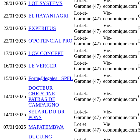
Lot-et-
Vie-
28/01/2025
LOT SYSTEMS
Garonne (47)
economique.com
Lot-et-
Vie-
22/01/2025
EL HAYANI AGRI
Garonne (47)
economique.com
Lot-et-
Vie-
22/01/2025
EXPERITUS
R
Garonne (47)
economique.com
Lot-et-
Vie-
22/01/2025
O'POTENCIAL PRO
Garonne (47)
economique.com
Lot-et-
Vie-
17/01/2025
LCV CONCEPT
Garonne (47)
economique.com
Lot-et-
Vie-
16/01/2025
LE VERGER
Garonne (47)
economique.com
Lot-et-
Vie-
15/01/2025
Form@legales - SPFL
Garonne (47)
economique.com
DOCTEUR
CHRISTINE
Lot-et-
Vie-
14/01/2025
PATRAS DE
Garonne (47)
economique.com
CAMPAIGNO
SELARL DU DR
Lot-et-
Vie-
14/01/2025
PONS
Garonne (47)
economique.com
Lot-et-
Vie-
07/01/2025
MAFATEMBWA
Garonne (47)
economique.com
DUCUING
Lot-et-
Vie-