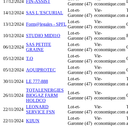
17/12/2024
FIN-ASSIST
Garonne (47)
economique.com
Lot-et-
Vie-
14/12/2024
SAS L 'ESCURIAL
Garonne (47)
economique.com
Lot-et-
Vie-
13/12/2024
Form@legales - SPFL
Garonne (47)
economique.com
Lot-et-
Vie-
10/12/2024
STUDIO MIDI1O
R
Garonne (47)
economique.com
SAS PETITE
Lot-et-
Vie-
06/12/2024
GRAINE
Garonne (47)
economique.com
Lot-et-
Vie-
05/12/2024
T.O
Garonne (47)
economique.com
Lot-et-
Vie-
05/12/2024
AQUIPROTEC
Garonne (47)
economique.com
Lot-et-
Vie-
30/11/2024
LE 777-888
Garonne (47)
economique.com
TOTALENERGIES
Lot-et-
Vie-
26/11/2024
BIOGAZ FARM
Garonne (47)
economique.com
HOLDCO
LEONARD
Lot-et-
Vie-
22/11/2024
SERVICE FSN
Garonne (47)
economique.com
Lot-et-
Vie-
22/11/2024
KIJUN
Garonne (47)
economique.com