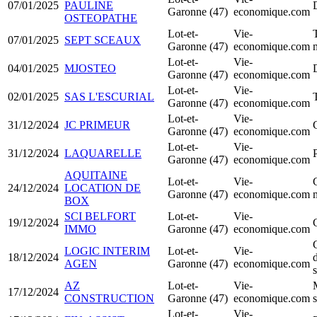
07/01/2025
PAULINE
Garonne (47)
economique.com
OSTEOPATHE
Lot-et-
Vie-
07/01/2025
SEPT SCEAUX
Garonne (47)
economique.com
Lot-et-
Vie-
04/01/2025
MJOSTEO
Garonne (47)
economique.com
Lot-et-
Vie-
02/01/2025
SAS L'ESCURIAL
Garonne (47)
economique.com
Lot-et-
Vie-
31/12/2024
JC PRIMEUR
Garonne (47)
economique.com
Lot-et-
Vie-
31/12/2024
LAQUARELLE
Garonne (47)
economique.com
AQUITAINE
Lot-et-
Vie-
24/12/2024
LOCATION DE
Garonne (47)
economique.com
BOX
SCI BELFORT
Lot-et-
Vie-
19/12/2024
IMMO
Garonne (47)
economique.com
LOGIC INTERIM
Lot-et-
Vie-
18/12/2024
AGEN
Garonne (47)
economique.com
s
AZ
Lot-et-
Vie-
17/12/2024
CONSTRUCTION
Garonne (47)
economique.com
s
Lot-et-
Vie-