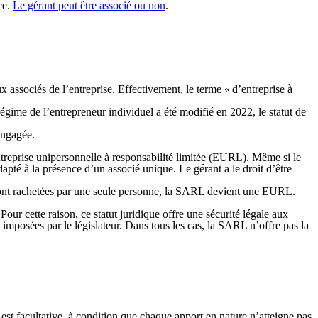
ce.
Le gérant peut être associé ou non
.
x associés de l’entreprise. Effectivement, le terme « d’entreprise à
régime de l’entrepreneur individuel a été modifié en 2022, le statut de
e engagée.
ntreprise unipersonnelle à responsabilité limitée (
EURL
). Même si le
apté à la présence d’un associé unique. Le gérant a le droit d’être
té sont rachetées par une seule personne, la SARL devient une EURL.
ur cette raison, ce statut juridique offre une sécurité légale aux
imposées par le législateur. Dans tous les cas, la SARL n’offre pas la
est facultative
,
à condition que chaque apport en nature n’atteigne pas