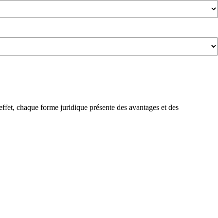
 effet, chaque forme juridique présente des avantages et des
es
rincipaux
vantages
’une
ARL