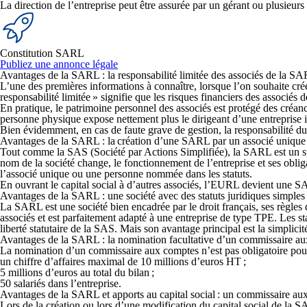
La
direction de l’entreprise peut être assurée par un gérant ou plusieurs
Constitution SARL
Publiez une annonce légale
Avantages de la SARL : la responsabilité limitée des associés de la S
L’une des premières informations à connaître, lorsque l’on souhaite créer
responsabilité limitée » signifie que l
es risques financiers des associés 
En pratique, le patrimoine personnel des associés est protégé des créanci
personne physique expose nettement plus le dirigeant d’une entreprise
Bien évidemment,
en cas de faute grave de gestion, la responsabilité d
Avantages de la SARL : la création d’une SARL par un associé uniqu
Tout comme la SAS (Société par Actions Simplifiée), la
SARL est un st
nom de la société change, le fonctionnement de l’entreprise et ses obli
l’associé unique ou une personne nommée dans les statuts.
En ouvrant
le capital social à d’autres associés, l’EURL devient une 
Avantages de la SARL : une société avec des statuts juridiques simples
La SARL est une société bien encadrée par le droit français, ses règles
associés et est parfaitement adapté à une entreprise de type TPE. Les s
liberté statutaire de la SAS. Mais son avantage principal est la simplici
Avantages de la SARL : la nomination facultative d’un commissaire 
La
nomination d’un commissaire aux comptes n’est pas obligatoire pour 
un
chiffre d’affaires maximal de 10 millions d’euros HT
;
5 millions d’euros au total du bilan
;
50 salariés
dans l’entreprise.
Avantages de la SARL et apports au capital social : un commissaire aux
Lors de la création ou lors d’une modification du capital social de la