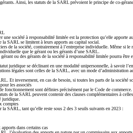
 gérants
. Ainsi, les statuts de la SARL prévoient le principe de co-géran
ARL
 une société à responsabilité limitée est la protection qu’elle apporte au
de la SARL se limitent à leurs apports au capital social.
ers de la société, contrairement à l’entreprise individuelle. Même si le 
 individuelle que le gérant ou les gérants d’une SARL.
u gérant ou des gérants de la société à responsabilité limitée pourra êtr
e
atut juridique se déclinant en une modalité unipersonnelle
, à savoir l’e
gations légales sont celles de la SARL, avec un mode d’administration ad
SARL
. Et inversement, en cas de besoin, si toutes les parts de la socié
 pour les associés
 de fonctionnement sont définies précisément par le Code de commerce. Po
tatuts de la SARL peuvent contenir des clauses complémentaires à celles 
té juridique.
aux comptes
la SARL, tant qu’elle reste sous 2 des 3 seuils
suivants en 2023 :
 apports dans certains cas
 SARL,
l’évaluation des apports en nature par un commissaire aux apports 