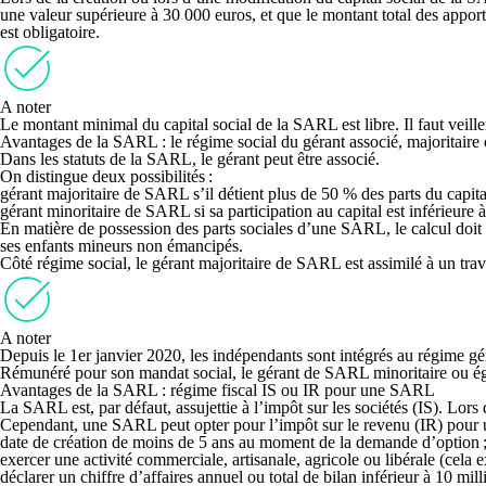
une valeur supérieure à 30 000 euros
, et que le montant total des appor
est obligatoire.
A noter
Le montant minimal du capital social de la SARL est libre. Il faut veiller
Avantages de la SARL : le régime social du gérant associé, majoritair
Dans les
statuts de la SARL, le gérant peut être associé
.
On distingue
deux possibilités
:
gérant majoritaire de SARL s’il détient plus de 50 % des parts du capital
gérant minoritaire de SARL si sa participation au capital est inférieure
En matière de possession des parts sociales d’une SARL, le calcul doit p
ses enfants mineurs non émancipés.
Côté régime social, le gérant majoritaire de SARL est assimilé à un tra
A noter
Depuis le 1er janvier 2020, les indépendants sont intégrés au régime géné
Rémunéré pour son mandat social, le gérant de SARL minoritaire ou égal
Avantages de la SARL : régime fiscal IS ou IR pour une SARL
La SARL est, par défaut,
assujettie à l’impôt sur les sociétés (IS)
. Lors 
Cependant, une SARL peut opter pour l’impôt sur le revenu (IR) pour u
date de création de moins de 5 ans au moment de la demande d’option
exercer une activité commerciale, artisanale, agricole ou libérale (cela
déclarer un chiffre d’affaires annuel ou total de bilan inférieur à 10 mi