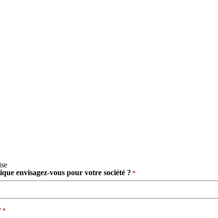
ise
dique envisagez-vous pour votre société ?
*
​
*