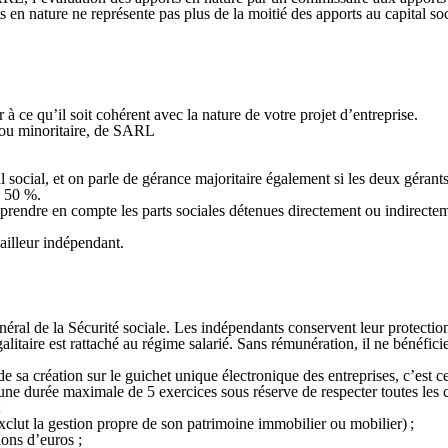
ts en nature ne représente pas plus de la moitié des apports au capital 
 à ce qu’il soit cohérent avec la nature de votre projet d’entreprise.
e ou minoritaire, de SARL
 social,
et on parle de gérance majoritaire également si les deux gérants
 à 50 %.
rendre en compte les parts sociales détenues directement ou indirectemen
vailleur indépendant.
ral de la Sécurité sociale. Les indépendants conservent leur protection s
itaire est rattaché au régime salarié. Sans rémunération, il ne bénéfic
de sa création sur le guichet unique électronique des entreprises, c’est 
ne durée maximale de 5 exercices sous réserve de respecter toutes les 
 ;
 exclut la gestion propre de son patrimoine immobilier ou mobilier) ;
llions d’euros ;