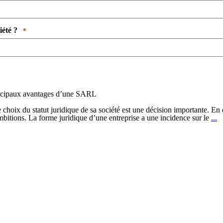
é ? ​ ​
*
ncipaux avantages d’une SARL
e choix du statut juridique de sa société est une décision importante. En
L
 ambitions. La forme juridique d’une entreprise a une incidence sur le
...
p
a
d
S