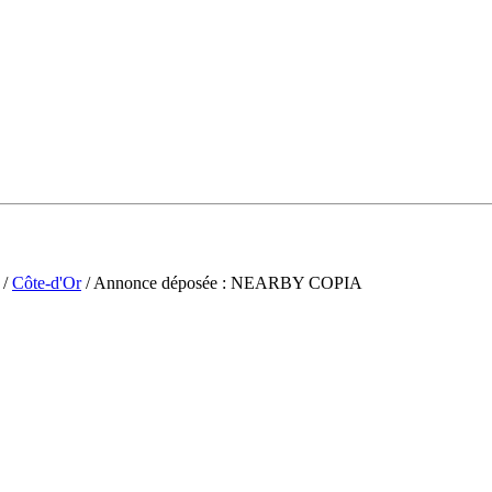
/
Côte-d'Or
/ Annonce déposée : NEARBY COPIA