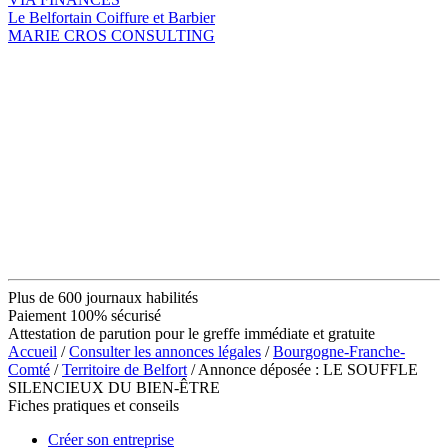
Le Belfortain Coiffure et Barbier
MARIE CROS CONSULTING
Plus de 600 journaux habilités
Paiement 100% sécurisé
Attestation de parution pour le greffe immédiate et gratuite
Accueil
/
Consulter les annonces légales
/
Bourgogne-Franche-
Comté
/
Territoire de Belfort
/ Annonce déposée : LE SOUFFLE
SILENCIEUX DU BIEN-ÊTRE
Fiches pratiques et conseils
Créer son entreprise