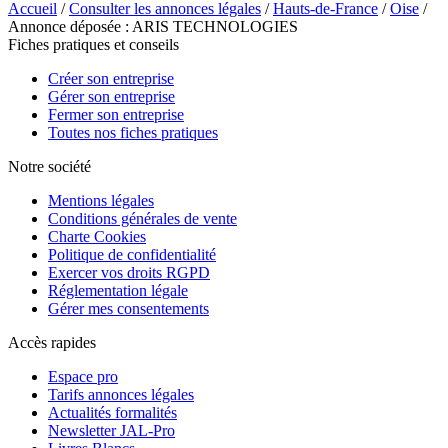
Accueil
/
Consulter les annonces légales
/
Hauts-de-France
/
Oise
/
Annonce déposée : ARIS TECHNOLOGIES
Fiches pratiques et conseils
Créer son entreprise
Gérer son entreprise
Fermer son entreprise
Toutes nos fiches pratiques
Notre société
Mentions légales
Conditions générales de vente
Charte Cookies
Politique de confidentialité
Exercer vos droits RGPD
Réglementation légale
Gérer mes consentements
Accès rapides
Espace pro
Tarifs annonces légales
Actualités formalités
Newsletter JAL-Pro