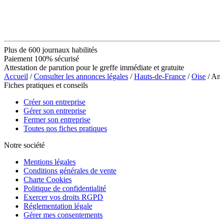
Plus de 600 journaux habilités
Paiement 100% sécurisé
Attestation de parution pour le greffe immédiate et gratuite
Accueil
/
Consulter les annonces légales
/
Hauts-de-France
/
Oise
/ A
Fiches pratiques et conseils
Créer son entreprise
Gérer son entreprise
Fermer son entreprise
Toutes nos fiches pratiques
Notre société
Mentions légales
Conditions générales de vente
Charte Cookies
Politique de confidentialité
Exercer vos droits RGPD
Réglementation légale
Gérer mes consentements