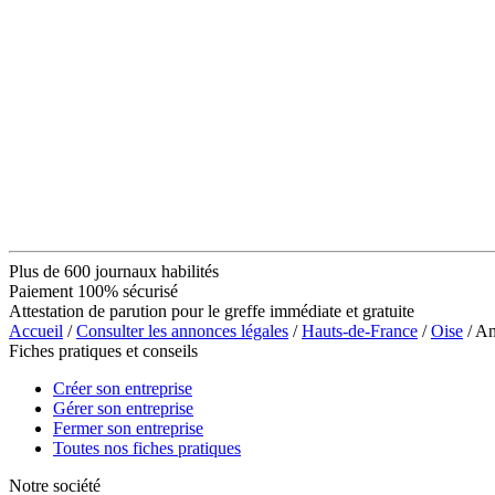
Plus de 600 journaux habilités
Paiement 100% sécurisé
Attestation de parution pour le greffe immédiate et gratuite
Accueil
/
Consulter les annonces légales
/
Hauts-de-France
/
Oise
/ A
Fiches pratiques et conseils
Créer son entreprise
Gérer son entreprise
Fermer son entreprise
Toutes nos fiches pratiques
Notre société