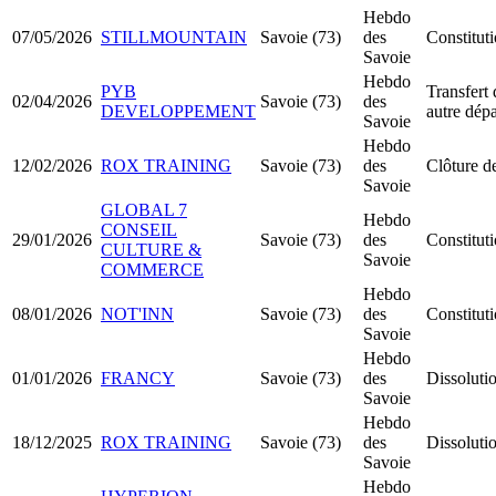
Hebdo
07/05/2026
STILLMOUNTAIN
Savoie (73)
des
Constitut
Savoie
Hebdo
PYB
Transfert 
02/04/2026
Savoie (73)
des
DEVELOPPEMENT
autre dép
Savoie
Hebdo
12/02/2026
ROX TRAINING
Savoie (73)
des
Clôture de
Savoie
GLOBAL 7
Hebdo
CONSEIL
29/01/2026
Savoie (73)
des
Constitut
CULTURE &
Savoie
COMMERCE
Hebdo
08/01/2026
NOT'INN
Savoie (73)
des
Constitut
Savoie
Hebdo
01/01/2026
FRANCY
Savoie (73)
des
Dissolutio
Savoie
Hebdo
18/12/2025
ROX TRAINING
Savoie (73)
des
Dissolutio
Savoie
Hebdo