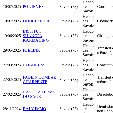
Hebdo
10/07/2025
POL INVEST
Savoie (73)
des
Constitu
Savoie
Hebdo
10/07/2025
DOUCE'HEURE
Savoie (73)
des
Clôture de
Savoie
INSTITUT
Hebdo
19/06/2025
SHANGPA
Savoie (73)
des
Changemen
KARMA LING
Savoie
Hebdo
Transfert 
29/05/2025
FEELINK
Savoie (73)
des
même dép
Savoie
Hebdo
27/03/2025
GOBOGUSS
Savoie (73)
des
Constitu
Savoie
Hebdo
FABIEN COMBAZ
Transfert 
27/02/2025
Savoie (73)
des
CHARPENTE
même dép
Savoie
Hebdo
GAEC LA FERME
27/02/2025
Savoie (73)
des
Dissolutio
DU SAGET
Savoie
Hebdo
Démission
28/11/2024
BAUGIMMO
Savoie (73)
des
non Reno