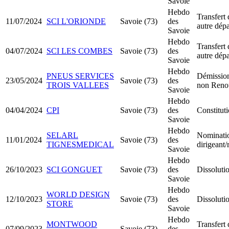
Savoie
Hebdo
Transfert 
11/07/2024
SCI L'ORIONDE
Savoie (73)
des
autre dép
Savoie
Hebdo
Transfert 
04/07/2024
SCI LES COMBES
Savoie (73)
des
autre dép
Savoie
Hebdo
PNEUS SERVICES
Démission
23/05/2024
Savoie (73)
des
TROIS VALLEES
non Reno
Savoie
Hebdo
04/04/2024
CPI
Savoie (73)
des
Constitut
Savoie
Hebdo
SELARL
Nominati
11/01/2024
Savoie (73)
des
TIGNESMEDICAL
dirigeant
Savoie
Hebdo
26/10/2023
SCI GONGUET
Savoie (73)
des
Dissolutio
Savoie
Hebdo
WORLD DESIGN
12/10/2023
Savoie (73)
des
Dissolutio
STORE
Savoie
Hebdo
MONTWOOD
Transfert 
07/09/2023
Savoie (73)
des