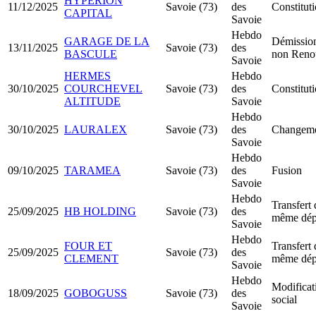
HYPERION
11/12/2025
Savoie (73)
des
Constituti
CAPITAL
Savoie
Hebdo
GARAGE DE LA
Démission
13/11/2025
Savoie (73)
des
BASCULE
non Reno
Savoie
HERMES
Hebdo
30/10/2025
COURCHEVEL
Savoie (73)
des
Constituti
ALTITUDE
Savoie
Hebdo
30/10/2025
LAURALEX
Savoie (73)
des
Changemen
Savoie
Hebdo
09/10/2025
TARAMEA
Savoie (73)
des
Fusion
Savoie
Hebdo
Transfert 
25/09/2025
HB HOLDING
Savoie (73)
des
même dép
Savoie
Hebdo
FOUR ET
Transfert 
25/09/2025
Savoie (73)
des
CLEMENT
même dép
Savoie
Hebdo
Modificat
18/09/2025
GOBOGUSS
Savoie (73)
des
social
Savoie