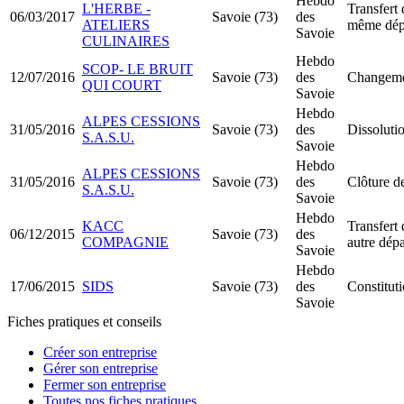
Hebdo
L'HERBE -
Transfert 
06/03/2017
Savoie (73)
des
ATELIERS
même dép
Savoie
CULINAIRES
Hebdo
SCOP- LE BRUIT
12/07/2016
Savoie (73)
des
Changemen
QUI COURT
Savoie
Hebdo
ALPES CESSIONS
31/05/2016
Savoie (73)
des
Dissolutio
S.A.S.U.
Savoie
Hebdo
ALPES CESSIONS
31/05/2016
Savoie (73)
des
Clôture de
S.A.S.U.
Savoie
Hebdo
KACC
Transfert 
06/12/2015
Savoie (73)
des
COMPAGNIE
autre dép
Savoie
Hebdo
17/06/2015
SIDS
Savoie (73)
des
Constitu
Savoie
Fiches pratiques et conseils
Créer son entreprise
Gérer son entreprise
Fermer son entreprise
Toutes nos fiches pratiques