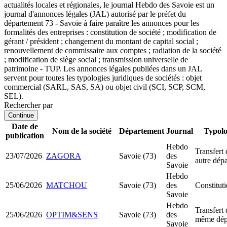
actualités locales et régionales, le journal Hebdo des Savoie est un
journal d'annonces légales (JAL) autorisé par le préfet du
département 73 - Savoie à faire paraître les annonces pour les
formalités des entreprises : constitution de société ; modification de
gérant / président ; changement du montant de capital social ;
renouvellement de commissaire aux comptes ; radiation de la société
; modification de siège social ; transmission universelle de
patrimoine - TUP. Les annonces légales publiées dans un JAL
servent pour toutes les typologies juridiques de sociétés : objet
commercial (SARL, SAS, SA) ou objet civil (SCI, SCP, SCM,
SEL).
Rechercher par
Continue
Date de
Nom de la société
Département
Journal
Typolo
publication
Hebdo
Transfert 
23/07/2026
ZAGORA
Savoie (73)
des
autre dép
Savoie
Hebdo
25/06/2026
MATCHOU
Savoie (73)
des
Constitu
Savoie
Hebdo
Transfert 
25/06/2026
OPTIM&SENS
Savoie (73)
des
même dép
Savoie