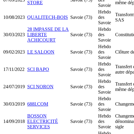
STORE
même dép
Savoie
Hebdo
Transfor
10/08/2023
QUALITECH-BOIS
Savoie (73)
des
SAS
Savoie
28 IMPASSE DE LA
Hebdo
30/03/2023
LIBERTE
Savoie (73)
des
Constitut
ACHICOURT
Savoie
Hebdo
09/02/2023
LE SALOON
Savoie (73)
des
Clôture de
Savoie
Hebdo
Transfert 
17/11/2022
SCI BAPO
Savoie (73)
des
autre dép
Savoie
Hebdo
Transfert 
24/07/2019
SCI NORON
Savoie (73)
des
même dép
Savoie
Hebdo
30/03/2019
688I.COM
Savoie (73)
des
Changemen
Savoie
BOSSON
Hebdo
Changeme
14/09/2018
ELECTRICITÉ
Savoie (73)
des
dénominat
SERVICES
Savoie
sigle
Hebdo