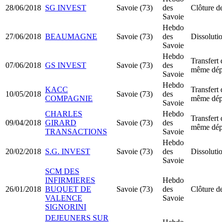
28/06/2018
SG INVEST
Savoie (73)
des
Clôture de
Savoie
Hebdo
27/06/2018
BEAUMAGNE
Savoie (73)
des
Dissolutio
Savoie
Hebdo
Transfert 
07/06/2018
GS INVEST
Savoie (73)
des
même dép
Savoie
Hebdo
KACC
Transfert 
10/05/2018
Savoie (73)
des
COMPAGNIE
même dép
Savoie
CHARLES
Hebdo
Transfert 
09/04/2018
GIRARD
Savoie (73)
des
même dép
TRANSACTIONS
Savoie
Hebdo
20/02/2018
S.G. INVEST
Savoie (73)
des
Dissolutio
Savoie
SCM DES
INFIRMIERES
Hebdo
26/01/2018
BUQUET DE
Savoie (73)
des
Clôture de
VALENCE
Savoie
SIGNORINI
DEJEUNERS SUR