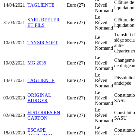
Clôture de
14/04/2021
TAGLIENTE
Eure (27)
Réveil
liquidation
Normand
Le
SARL BEELER
Clôture de
31/03/2021
Eure (27)
Réveil
ET FILS
liquidation
Normand
Transfert d
Le
siège socia
10/03/2021
TAYSIR SOFT
Eure (27)
Réveil
autre
Normand
départeme
Le
Changeme
10/02/2021
MG 2035
Eure (27)
Réveil
de dirigean
Normand
Le
Dissolutio
13/01/2021
TAGLIENTE
Eure (27)
Réveil
anticipée
Normand
Le
ORIGINAL
Constituti
09/09/2020
Eure (27)
Réveil
BURGER
SASU
Normand
Le
HISTOIRES EN
Constituti
02/09/2020
Eure (27)
Réveil
CARTON
SASU
Normand
Le
ESCAPE
Constituti
18/03/2020
Eure (27)
Réveil