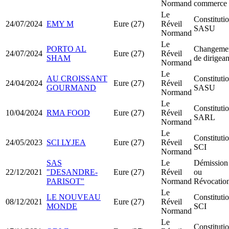
Normand
commerce
Le
Constituti
24/07/2024
EMY M
Eure (27)
Réveil
SASU
Normand
Le
PORTO AL
Changeme
24/07/2024
Eure (27)
Réveil
SHAM
de dirigean
Normand
Le
AU CROISSANT
Constituti
24/04/2024
Eure (27)
Réveil
GOURMAND
SASU
Normand
Le
Constituti
10/04/2024
RMA FOOD
Eure (27)
Réveil
SARL
Normand
Le
Constituti
24/05/2023
SCI LYJEA
Eure (27)
Réveil
SCI
Normand
SAS
Le
Démission
22/12/2021
"DESANDRE-
Eure (27)
Réveil
ou
PARISOT"
Normand
Révocatio
Le
LE NOUVEAU
Constituti
08/12/2021
Eure (27)
Réveil
MONDE
SCI
Normand
Le
Constituti