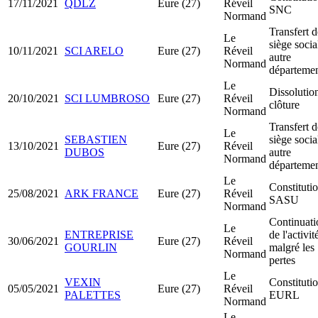
17/11/2021
QDLZ
Eure (27)
Réveil
SNC
Normand
Transfert d
Le
siège socia
10/11/2021
SCI ARELO
Eure (27)
Réveil
autre
Normand
départeme
Le
Dissolutio
20/10/2021
SCI LUMBROSO
Eure (27)
Réveil
clôture
Normand
Transfert d
Le
SEBASTIEN
siège socia
13/10/2021
Eure (27)
Réveil
DUBOS
autre
Normand
départeme
Le
Constituti
25/08/2021
ARK FRANCE
Eure (27)
Réveil
SASU
Normand
Continuati
Le
ENTREPRISE
de l'activit
30/06/2021
Eure (27)
Réveil
GOURLIN
malgré les
Normand
pertes
Le
VEXIN
Constituti
05/05/2021
Eure (27)
Réveil
PALETTES
EURL
Normand
Le