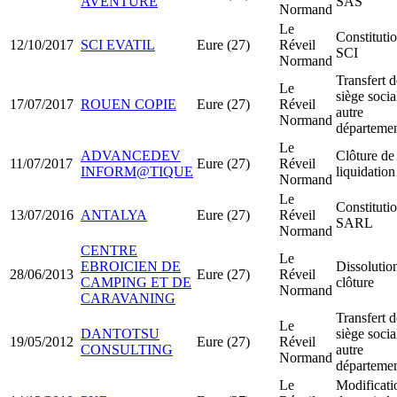
AVENTURE
SAS
Normand
Le
Constituti
12/10/2017
SCI EVATIL
Eure (27)
Réveil
SCI
Normand
Transfert d
Le
siège socia
17/07/2017
ROUEN COPIE
Eure (27)
Réveil
autre
Normand
départeme
Le
ADVANCEDEV
Clôture de
11/07/2017
Eure (27)
Réveil
INFORM@TIQUE
liquidation
Normand
Le
Constituti
13/07/2016
ANTALYA
Eure (27)
Réveil
SARL
Normand
CENTRE
Le
EBROICIEN DE
Dissolutio
28/06/2013
Eure (27)
Réveil
CAMPING ET DE
clôture
Normand
CARAVANING
Transfert d
Le
DANTOTSU
siège socia
19/05/2012
Eure (27)
Réveil
CONSULTING
autre
Normand
départeme
Le
Modificati