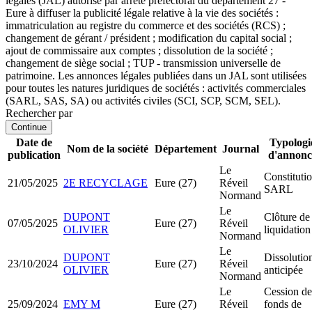
légales (JAL) autorisé par arrêté préfectoral du département 27 -
Eure à diffuser la publicité légale relative à la vie des sociétés :
immatriculation au registre du commerce et des sociétés (RCS) ;
changement de gérant / président ; modification du capital social ;
ajout de commissaire aux comptes ; dissolution de la société ;
changement de siège social ; TUP - transmission universelle de
patrimoine. Les annonces légales publiées dans un JAL sont utilisées
pour toutes les natures juridiques de sociétés : activités commerciales
(SARL, SAS, SA) ou activités civiles (SCI, SCP, SCM, SEL).
Rechercher par
Continue
Date de
Typologi
Nom de la société
Département
Journal
publication
d'annonc
Le
Constituti
21/05/2025
2E RECYCLAGE
Eure (27)
Réveil
SARL
Normand
Le
DUPONT
Clôture de
07/05/2025
Eure (27)
Réveil
OLIVIER
liquidation
Normand
Le
DUPONT
Dissolutio
23/10/2024
Eure (27)
Réveil
OLIVIER
anticipée
Normand
Le
Cession de
25/09/2024
EMY M
Eure (27)
Réveil
fonds de