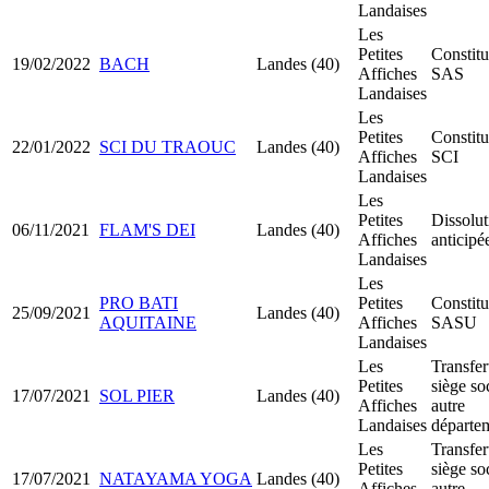
Landaises
Les
Petites
Constitu
19/02/2022
BACH
Landes (40)
Affiches
SAS
Landaises
Les
Petites
Constitu
22/01/2022
SCI DU TRAOUC
Landes (40)
Affiches
SCI
Landaises
Les
Petites
Dissolut
06/11/2021
FLAM'S DEI
Landes (40)
Affiches
anticipé
Landaises
Les
PRO BATI
Petites
Constitu
25/09/2021
Landes (40)
AQUITAINE
Affiches
SASU
Landaises
Les
Transfer
Petites
siège so
17/07/2021
SOL PIER
Landes (40)
Affiches
autre
Landaises
départe
Les
Transfer
Petites
siège so
17/07/2021
NATAYAMA YOGA
Landes (40)
Affiches
autre