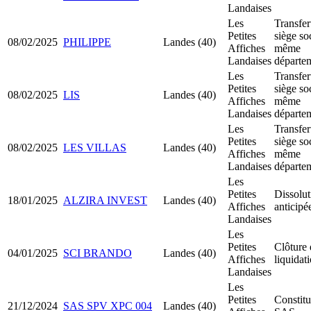
Landaises
Les
Transfer
Petites
siège so
08/02/2025
PHILIPPE
Landes (40)
Affiches
même
Landaises
départe
Les
Transfer
Petites
siège so
08/02/2025
LIS
Landes (40)
Affiches
même
Landaises
départe
Les
Transfer
Petites
siège so
08/02/2025
LES VILLAS
Landes (40)
Affiches
même
Landaises
départe
Les
Petites
Dissolut
18/01/2025
ALZIRA INVEST
Landes (40)
Affiches
anticipé
Landaises
Les
Petites
Clôture 
04/01/2025
SCI BRANDO
Landes (40)
Affiches
liquidat
Landaises
Les
Petites
Constitu
21/12/2024
SAS SPV XPC 004
Landes (40)