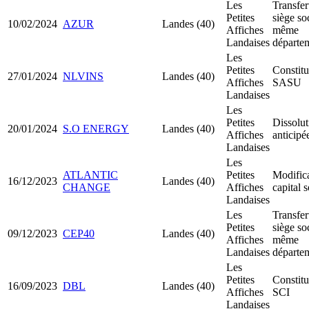
Les
Transfer
Petites
siège so
10/02/2024
AZUR
Landes (40)
Affiches
même
Landaises
départe
Les
Petites
Constitu
27/01/2024
NLVINS
Landes (40)
Affiches
SASU
Landaises
Les
Petites
Dissolut
20/01/2024
S.O ENERGY
Landes (40)
Affiches
anticipé
Landaises
Les
ATLANTIC
Petites
Modific
16/12/2023
Landes (40)
CHANGE
Affiches
capital s
Landaises
Les
Transfer
Petites
siège so
09/12/2023
CEP40
Landes (40)
Affiches
même
Landaises
départe
Les
Petites
Constitu
16/09/2023
DBL
Landes (40)
Affiches
SCI
Landaises