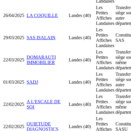
Landaises
Les
Transfer
Petites
siège so
26/04/2025
LA COQUILLE
Landes (40)
Affiches
autre
Landaises
départe
Les
Petites
Constitu
29/03/2025
SAS ISALAIN
Landes (40)
Affiches
SAS
Landaises
Les
Transfer
DOMARAUTI
Petites
siège so
22/03/2025
Landes (40)
IMMOBILIER
Affiches
même
Landaises
départe
Les
Transfer
Petites
siège so
01/03/2025
SADJ
Landes (40)
Affiches
autre
Landaises
départe
Les
Transfer
A L'ESCALE DE
Petites
siège so
22/02/2025
Landes (40)
SOI
Affiches
même
Landaises
départe
Les
QUIETUDE
Petites
Constitu
22/02/2025
Landes (40)
DIAGNOSTICS
Affiches
SASU