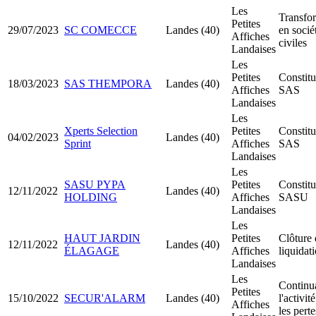
Les
Transfo
Petites
29/07/2023
SC COMECCE
Landes (40)
en socié
Affiches
civiles
Landaises
Les
Petites
Constitu
18/03/2023
SAS THEMPORA
Landes (40)
Affiches
SAS
Landaises
Les
Xperts Selection
Petites
Constitu
04/02/2023
Landes (40)
Sprint
Affiches
SAS
Landaises
Les
SASU PYPA
Petites
Constitu
12/11/2022
Landes (40)
HOLDING
Affiches
SASU
Landaises
Les
HAUT JARDIN
Petites
Clôture 
12/11/2022
Landes (40)
ÉLAGAGE
Affiches
liquidat
Landaises
Les
Continu
Petites
15/10/2022
SECUR'ALARM
Landes (40)
l'activit
Affiches
les perte