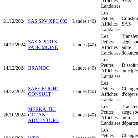
Affiches
SAS
Landaises
Les
Petites
Constitu
21/12/2024
SAS SPV XPC 003
Landes (40)
Affiches
SAS
Landaises
Les
Transfer
SAS XPERTS
Petites
siège so
14/12/2024
Landes (40)
PATRIMOINE
Affiches
autre
Landaises
départe
Les
Petites
Dissolut
14/12/2024
BRANDO
Landes (40)
Affiches
anticipé
Landaises
Les
SAFE FLIGHT
Petites
Change
14/12/2024
Landes (40)
CONSULT
Affiches
d'objet s
Landaises
Les
Transfer
MERKA-TIC
Petites
siège so
26/10/2024
OCEAN
Landes (40)
Affiches
autre
ADVENTURE
Landaises
départe
Les
Petites
Change