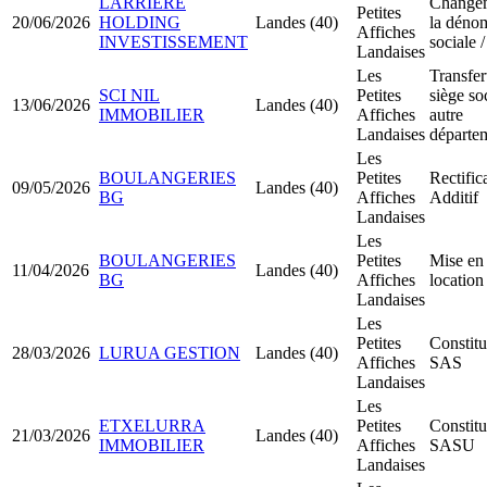
LARRIERE
Change
Petites
20/06/2026
HOLDING
Landes (40)
la déno
Affiches
INVESTISSEMENT
sociale /
Landaises
Les
Transfer
SCI NIL
Petites
siège so
13/06/2026
Landes (40)
IMMOBILIER
Affiches
autre
Landaises
départe
Les
BOULANGERIES
Petites
Rectific
09/05/2026
Landes (40)
BG
Affiches
Additif
Landaises
Les
BOULANGERIES
Petites
Mise en
11/04/2026
Landes (40)
BG
Affiches
location
Landaises
Les
Petites
Constitu
28/03/2026
LURUA GESTION
Landes (40)
Affiches
SAS
Landaises
Les
ETXELURRA
Petites
Constitu
21/03/2026
Landes (40)
IMMOBILIER
Affiches
SASU
Landaises