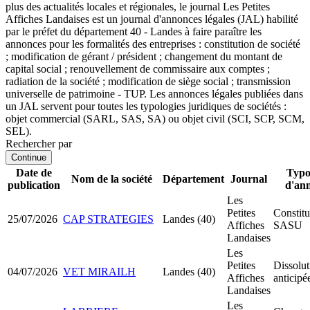
plus des actualités locales et régionales, le journal Les Petites
Affiches Landaises est un journal d'annonces légales (JAL) habilité
par le préfet du département 40 - Landes à faire paraître les
annonces pour les formalités des entreprises : constitution de société
; modification de gérant / président ; changement du montant de
capital social ; renouvellement de commissaire aux comptes ;
radiation de la société ; modification de siège social ; transmission
universelle de patrimoine - TUP. Les annonces légales publiées dans
un JAL servent pour toutes les typologies juridiques de sociétés :
objet commercial (SARL, SAS, SA) ou objet civil (SCI, SCP, SCM,
SEL).
Rechercher par
Continue
Date de
Typo
Nom de la société
Département
Journal
publication
d'an
Les
Petites
Constitu
25/07/2026
CAP STRATEGIES
Landes (40)
Affiches
SASU
Landaises
Les
Petites
Dissolut
04/07/2026
VET MIRAILH
Landes (40)
Affiches
anticipé
Landaises
Les