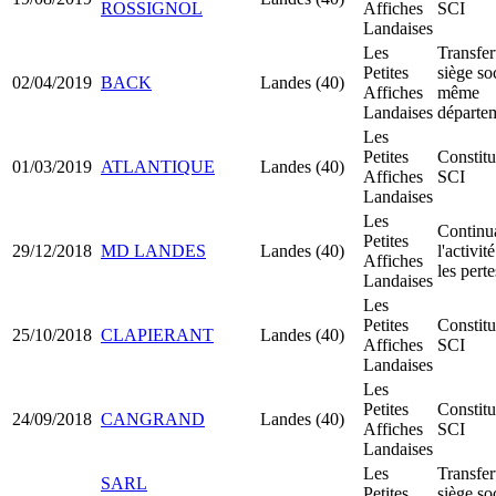
ROSSIGNOL
Affiches
SCI
Landaises
Les
Transfer
Petites
siège so
02/04/2019
BACK
Landes (40)
Affiches
même
Landaises
départe
Les
Petites
Constitu
01/03/2019
ATLANTIQUE
Landes (40)
Affiches
SCI
Landaises
Les
Continu
Petites
29/12/2018
MD LANDES
Landes (40)
l'activit
Affiches
les perte
Landaises
Les
Petites
Constitu
25/10/2018
CLAPIERANT
Landes (40)
Affiches
SCI
Landaises
Les
Petites
Constitu
24/09/2018
CANGRAND
Landes (40)
Affiches
SCI
Landaises
Les
Transfer
SARL
Petites
siège so