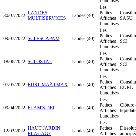
Landaises
Les
LANDES
Petites
Constitu
30/07/2022
Landes (40)
MULTISERVICES
Affiches
SASU
Landaises
Les
Petites
Constitu
09/07/2022
SCI ESCAPAM
Landes (40)
Affiches
SCI
Landaises
Les
Petites
Constitu
18/06/2022
SCI OSTAL
Landes (40)
Affiches
SCI
Landaises
Les
Petites
Constitu
07/05/2022
EURL MAÂTMAX
Landes (40)
Affiches
EURL
Landaises
Les
Petites
Clôture 
09/04/2022
FLAM'S DEI
Landes (40)
Affiches
liquidat
Landaises
Les
HAUT JARDIN
Petites
Dissolut
12/03/2022
Landes (40)
ELAGAGE
Affiches
anticipé