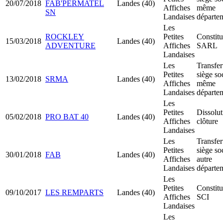
20/07/2018
FAB'PERMATEL
Landes (40)
Affiches
même
SN
Landaises
départe
Les
ROCKLEY
Petites
Constitu
15/03/2018
Landes (40)
ADVENTURE
Affiches
SARL
Landaises
Les
Transfer
Petites
siège so
13/02/2018
SRMA
Landes (40)
Affiches
même
Landaises
départe
Les
Petites
Dissolut
05/02/2018
PRO BAT 40
Landes (40)
Affiches
clôture
Landaises
Les
Transfer
Petites
siège so
30/01/2018
FAB
Landes (40)
Affiches
autre
Landaises
départe
Les
Petites
Constitu
09/10/2017
LES REMPARTS
Landes (40)
Affiches
SCI
Landaises
Les