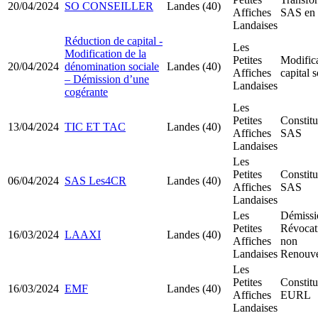
20/04/2024
SO CONSEILLER
Landes (40)
Affiches
SAS en
Landaises
Réduction de capital -
Les
Modification de la
Petites
Modific
20/04/2024
dénomination sociale
Landes (40)
Affiches
capital s
– Démission d’une
Landaises
cogérante
Les
Petites
Constitu
13/04/2024
TIC ET TAC
Landes (40)
Affiches
SAS
Landaises
Les
Petites
Constitu
06/04/2024
SAS Les4CR
Landes (40)
Affiches
SAS
Landaises
Les
Démissi
Petites
Révocat
16/03/2024
LAAXI
Landes (40)
Affiches
non
Landaises
Renouve
Les
Petites
Constitu
16/03/2024
EMF
Landes (40)
Affiches
EURL
Landaises