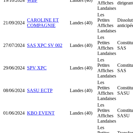
19/10/2024
WBP
Landes (40)
Affiches
dirigean
Landaises
Les
CAROLINE ET
Petites
Dissolut
21/09/2024
Landes (40)
COMPAGNIE
Affiches
anticipé
Landaises
Les
Petites
Constitu
27/07/2024
SAS XPC SV 002
Landes (40)
Affiches
SAS
Landaises
Les
Petites
Constitu
29/06/2024
SPV XPC
Landes (40)
Affiches
SAS
Landaises
Les
Petites
Constitu
08/06/2024
SASU ECTP
Landes (40)
Affiches
SASU
Landaises
Les
Petites
Constitu
01/06/2024
KBO EVENT
Landes (40)
Affiches
SASU
Landaises
Les
Petites
Transfo