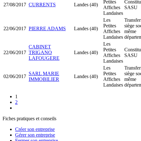
Petites
Constitu
27/08/2017
CURRENTS
Landes (40)
Affiches
SASU
Landaises
Les
Transfer
Petites
siège so
22/06/2017
PIERRE ADAMS
Landes (40)
Affiches
même
Landaises
départe
Les
CABINET
Petites
Constitu
22/06/2017
TRIGANO
Landes (40)
Affiches
SASU
LAFOUGERE
Landaises
Les
Transfer
SARL MARIE
Petites
siège so
02/06/2017
Landes (40)
IMMOBILIER
Affiches
même
Landaises
départe
1
2
Fiches pratiques et conseils
Créer son entreprise
Gérer son entreprise
Fermer son entreprise