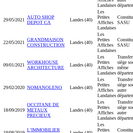
Landaises
départe
Les
AUTO SHOP
Petites
Constitu
29/05/2021
Landes (40)
DEPOT CA
Affiches
SASU
Landaises
Les
GRANDMAISON
Petites
Constitu
22/05/2021
Landes (40)
CONSTRUCTION
Affiches
SASU
Landaises
Les
Transfer
WORKHOUSE
Petites
siège so
09/01/2021
Landes (40)
ARCHITECTURE
Affiches
même
Landaises
départe
Les
Transfer
Petites
siège so
29/02/2020
NOMANOLENO
Landes (40)
Affiches
autre
Landaises
départe
Les
Transfer
OCCITANE DE
Petites
siège so
18/09/2019
METAUX
Landes (40)
Affiches
autre
PRECIEUX
Landaises
départe
Les
L’IMMOBILIER
Petites
Constitu
19/08/2019
Landes (40)