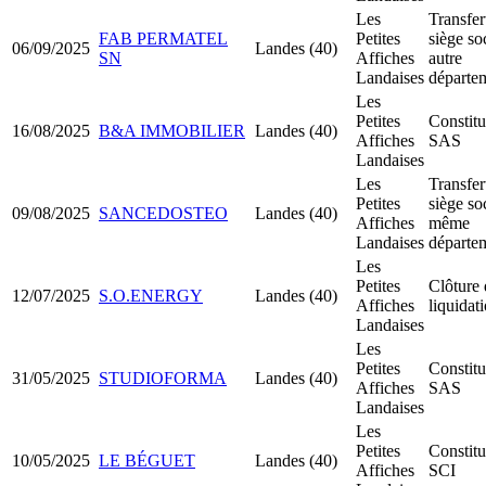
Les
Transfer
FAB PERMATEL
Petites
siège so
06/09/2025
Landes (40)
SN
Affiches
autre
Landaises
départe
Les
Petites
Constitu
16/08/2025
B&A IMMOBILIER
Landes (40)
Affiches
SAS
Landaises
Les
Transfer
Petites
siège so
09/08/2025
SANCEDOSTEO
Landes (40)
Affiches
même
Landaises
départe
Les
Petites
Clôture 
12/07/2025
S.O.ENERGY
Landes (40)
Affiches
liquidat
Landaises
Les
Petites
Constitu
31/05/2025
STUDIOFORMA
Landes (40)
Affiches
SAS
Landaises
Les
Petites
Constitu
10/05/2025
LE BÉGUET
Landes (40)
Affiches
SCI