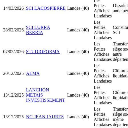
Les
Petites
Dissolut
14/03/2026
SCI LACOSPIERRE
Landes (40)
Affiches
anticipé
Landaises
Les
SCI LURRA
Petites
Constitu
28/02/2026
Landes (40)
BERRIA
Affiches
SCI
Landaises
Les
Transfer
Petites
siège so
07/02/2026
STUDIOFORMA
Landes (40)
Affiches
autre
Landaises
départe
Les
Petites
Clôture 
20/12/2025
ALMA
Landes (40)
Affiches
liquidat
Landaises
Les
LANCHON
Petites
Clôture 
13/12/2025
METAIS
Landes (40)
Affiches
liquidat
INVESTISSEMENT
Landaises
Les
Transfer
Petites
siège so
13/12/2025
NG JEAN JAURES
Landes (40)
Affiches
même
Landaises
départe