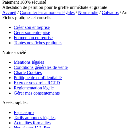
Paiement 100% sécurisé
Attestation de parution pour le greffe immédiate et gratuite
Accueil
/
Consulter les annonces légales
/
Normandie
/
Calvados
/ A
Fiches pratiques et conseils
Créer son entreprise
Gérer son entreprise
Fermer son entreprise
Toutes nos fiches pratiques
Notre société
Mentions légales
Conditions générales de vente
Charte Cookies
Politique de confidentialité
Exercer vos droits RGPD
Réglementation légale
Gérer mes consentements
Accès rapides
Espace pro
Tarifs annonces légales
Actualités formalités
Newsletter JAL-Pro