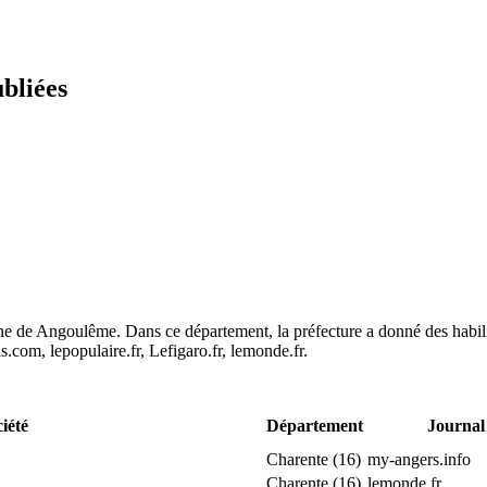
ubliées
ne de Angoulême. Dans ce département, la préfecture a donné des habili
s.com, lepopulaire.fr, Lefigaro.fr, lemonde.fr.
iété
Département
Journal
Charente (16)
my-angers.info
Charente (16)
lemonde.fr