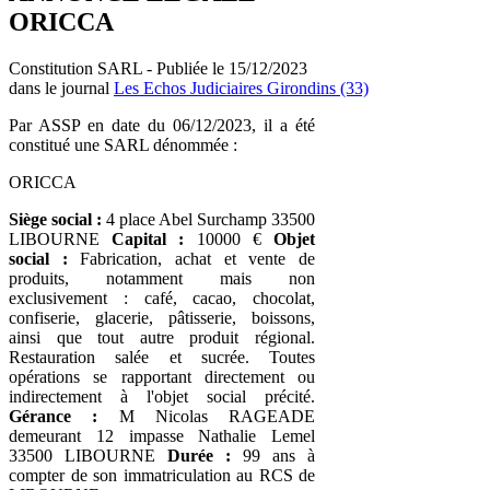
ORICCA
Constitution SARL - Publiée le 15/12/2023
dans le journal
Les Echos Judiciaires Girondins (33)
Par ASSP en date du 06/12/2023, il a été
constitué une SARL dénommée :
ORICCA
Siège social :
4 place Abel Surchamp 33500
LIBOURNE
Capital :
10000 €
Objet
social :
Fabrication, achat et vente de
produits, notamment mais non
exclusivement : café, cacao, chocolat,
confiserie, glacerie, pâtisserie, boissons,
ainsi que tout autre produit régional.
Restauration salée et sucrée. Toutes
opérations se rapportant directement ou
indirectement à l'objet social précité.
Gérance :
M Nicolas RAGEADE
demeurant 12 impasse Nathalie Lemel
33500 LIBOURNE
Durée :
99 ans à
compter de son immatriculation au RCS de