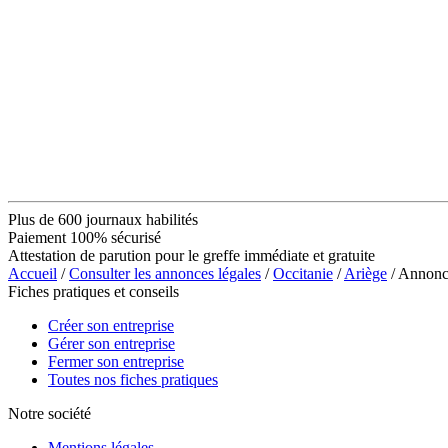
Plus de 600 journaux habilités
Paiement 100% sécurisé
Attestation de parution pour le greffe immédiate et gratuite
Accueil
/
Consulter les annonces légales
/
Occitanie
/
Ariège
/ Annon
Fiches pratiques et conseils
Créer son entreprise
Gérer son entreprise
Fermer son entreprise
Toutes nos fiches pratiques
Notre société
Mentions légales