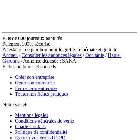
Plus de 600 journaux habilités
Paiement 100% sécurisé
Attestation de parution pour le greffe immédiate et gratuite
Accueil
/
Consulter les annonces légales
/
Occitanie
/
Haute-
Garonne
/ Annonce déposée : SANA
Fiches pratiques et conseils
Créer son entreprise
Gérer son entreprise
Fermer son entreprise
Toutes nos fiches pratiques
Notre société
Mentions légales
Conditions générales de vente
Charte Cookies
Politique de confidentialité
Exercer vos droits RGPD