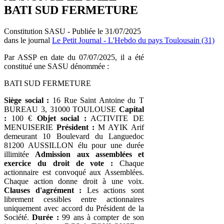
BATI SUD FERMETURE
Constitution SASU - Publiée le 31/07/2025
dans le journal
Le Petit Journal - L'Hebdo du pays Toulousain (31)
Par ASSP en date du 07/07/2025, il a été
constitué une SASU dénommée :
BATI SUD FERMETURE
Siège social :
16 Rue Saint Antoine du T
BUREAU 3, 31000 TOULOUSE
Capital
:
100 €
Objet social :
ACTIVITE DE
MENUISERIE
Président :
M AYIK Arif
demeurant 10 Boulevard du Languedoc
81200 AUSSILLON élu pour une durée
illimitée
Admission aux assemblées et
exercice du droit de vote :
Chaque
actionnaire est convoqué aux Assemblées.
Chaque action donne droit à une voix.
Clauses d'agrément :
Les actions sont
librement cessibles entre actionnaires
uniquement avec accord du Président de la
Société.
Durée :
99 ans à compter de son