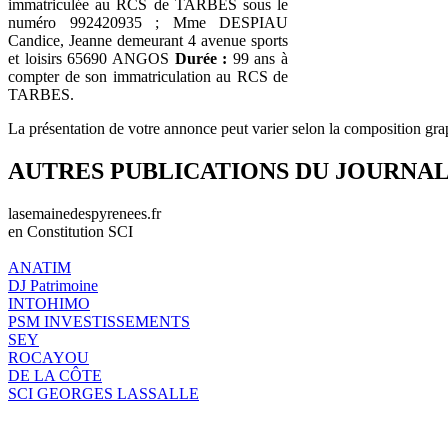
immatriculée au RCS de TARBES sous le
numéro 992420935 ; Mme DESPIAU
Candice, Jeanne demeurant 4 avenue sports
et loisirs 65690 ANGOS
Durée :
99 ans à
compter de son immatriculation au RCS de
TARBES.
La présentation de votre annonce peut varier selon la composition gra
AUTRES PUBLICATIONS DU JOURNA
lasemainedespyrenees.fr
en Constitution SCI
ANATIM
DJ Patrimoine
INTOHIMO
PSM INVESTISSEMENTS
SEY
ROCAYOU
DE LA CÔTE
SCI GEORGES LASSALLE