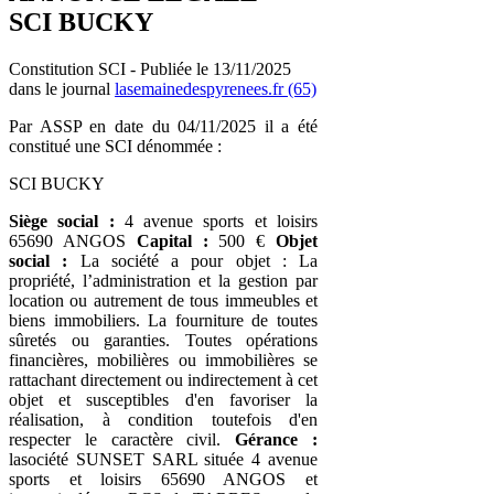
SCI BUCKY
Constitution SCI - Publiée le 13/11/2025
dans le journal
lasemainedespyrenees.fr (65)
Par ASSP en date du 04/11/2025 il a été
constitué une SCI dénommée :
SCI BUCKY
Siège social :
4 avenue sports et loisirs
65690 ANGOS
Capital :
500 €
Objet
social :
La société a pour objet : La
propriété, l’administration et la gestion par
location ou autrement de tous immeubles et
biens immobiliers. La fourniture de toutes
sûretés ou garanties. Toutes opérations
financières, mobilières ou immobilières se
rattachant directement ou indirectement à cet
objet et susceptibles d'en favoriser la
réalisation, à condition toutefois d'en
respecter le caractère civil.
Gérance :
lasociété SUNSET SARL située 4 avenue
sports et loisirs 65690 ANGOS et