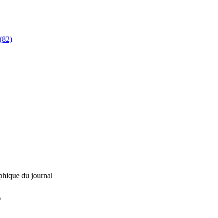
(82)
phique du journal
L