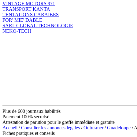
VINTAGE MOTORS 971
TRANSPORT KANTA
TENTATIONS CARAIBES
FOR' MIE' DABLE
SARL GLOBAL TECHNOLOGIE
NEKO-TECH
Plus de 600 journaux habilités
Paiement 100% sécurisé
Attestation de parution pour le greffe immédiate et gratuite
Accueil
/
Consulter les annonces légales
/
Outre-mer
/
Guadeloupe
/ 
Fiches pratiques et conseils