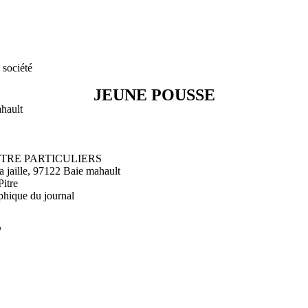
 société
JEUNE POUSSE
ahault
ENTRE PARTICULIERS
a jaille, 97122 Baie mahault
Pitre
phique du journal
L