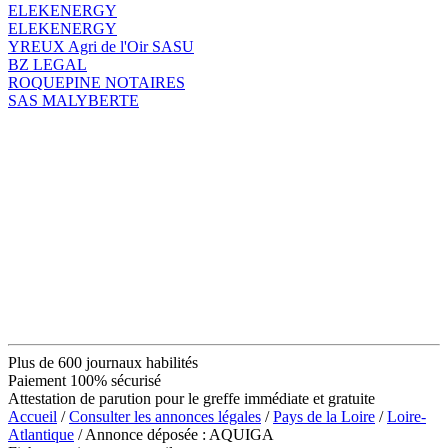
ELEKENERGY
ELEKENERGY
YREUX Agri de l'Oir SASU
BZ LEGAL
ROQUEPINE NOTAIRES
SAS MALYBERTE
Plus de 600 journaux habilités
Paiement 100% sécurisé
Attestation de parution pour le greffe immédiate et gratuite
Accueil
/
Consulter les annonces légales
/
Pays de la Loire
/
Loire-
Atlantique
/ Annonce déposée : AQUIGA