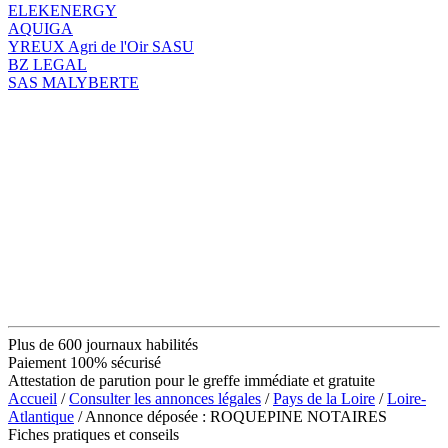
ELEKENERGY
AQUIGA
YREUX Agri de l'Oir SASU
BZ LEGAL
SAS MALYBERTE
Plus de 600 journaux habilités
Paiement 100% sécurisé
Attestation de parution pour le greffe immédiate et gratuite
Accueil
/
Consulter les annonces légales
/
Pays de la Loire
/
Loire-
Atlantique
/ Annonce déposée : ROQUEPINE NOTAIRES
Fiches pratiques et conseils