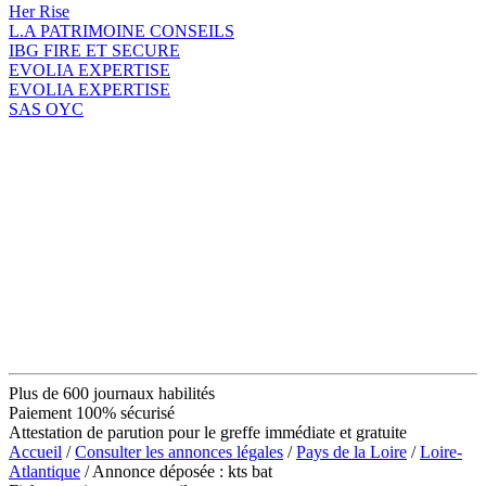
Her Rise
L.A PATRIMOINE CONSEILS
IBG FIRE ET SECURE
EVOLIA EXPERTISE
EVOLIA EXPERTISE
SAS OYC
Plus de 600 journaux habilités
Paiement 100% sécurisé
Attestation de parution pour le greffe immédiate et gratuite
Accueil
/
Consulter les annonces légales
/
Pays de la Loire
/
Loire-
Atlantique
/ Annonce déposée : kts bat