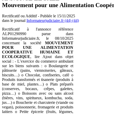
Mouvement pour une Alimentation Coopér
Rectificatif ou Additif - Publiée le 15/11/2025
dans le journal
Informateurjudiciaire.fr (44) (44)
Rectificatif à l'annonce référence
ALP01290990 parue dans
Informateurjudiciaire.fr, le 08/10/2025
concernant la société
MOUVEMENT
POUR UNE ALIMENTATION
COOPERATIVE HUMAINE ET
ECOLOGIQUE
, lire Ajout dans objet
social : - L’exercice du commerce ambulant
sur les biens suivants : o Boulangerie et
pâtisserie (pains, viennoiseries, gâteaux,
biscuits…) o Chocolat, confiseries, café o
Produits transformés et tisanerie (produits à
base de miel, plantes…) o Plats préparés
(conserves, bocaux, crêpes, galettes,
pizza…) o Boissons avec ou sans alcool
(bières, vins, spiritueux, kombucha, soda,
jus…) o Boucherie et charcuterie (viande ou
vegan), poissonnerie, fromagerie et produits
laitiers o Petite épicerie (fruits, légumes,