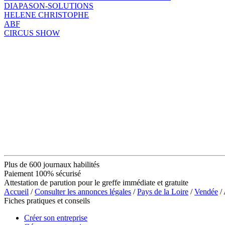
DIAPASON-SOLUTIONS
HELENE CHRISTOPHE
ABF
CIRCUS SHOW
Plus de 600 journaux habilités
Paiement 100% sécurisé
Attestation de parution pour le greffe immédiate et gratuite
Accueil
/
Consulter les annonces légales
/
Pays de la Loire
/
Vendée
/
Fiches pratiques et conseils
Créer son entreprise