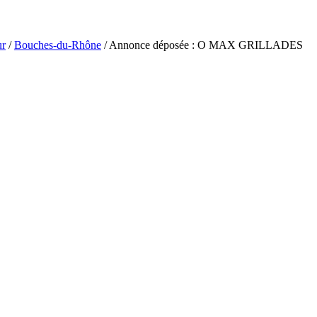
ur
/
Bouches-du-Rhône
/ Annonce déposée : O MAX GRILLADES