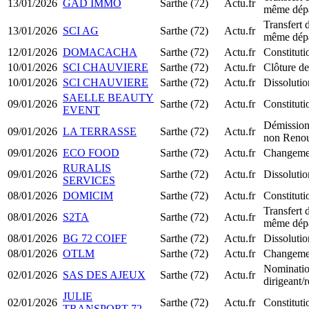
13/01/2026
GAD IMMO
Sarthe (72)
Actu.fr
même dép
Transfert 
13/01/2026
SCI AG
Sarthe (72)
Actu.fr
même dép
12/01/2026
DOMACACHA
Sarthe (72)
Actu.fr
Constitut
10/01/2026
SCI CHAUVIERE
Sarthe (72)
Actu.fr
Clôture de
10/01/2026
SCI CHAUVIERE
Sarthe (72)
Actu.fr
Dissolutio
SAELLE BEAUTY
09/01/2026
Sarthe (72)
Actu.fr
Constitut
EVENT
Démission
09/01/2026
LA TERRASSE
Sarthe (72)
Actu.fr
non Renou
09/01/2026
ECO FOOD
Sarthe (72)
Actu.fr
Changemen
RURALIS
09/01/2026
Sarthe (72)
Actu.fr
Dissolutio
SERVICES
08/01/2026
DOMICIM
Sarthe (72)
Actu.fr
Constitut
Transfert 
08/01/2026
S2TA
Sarthe (72)
Actu.fr
même dép
08/01/2026
BG 72 COIFF
Sarthe (72)
Actu.fr
Dissolutio
08/01/2026
OTLM
Sarthe (72)
Actu.fr
Changemen
Nominatio
02/01/2026
SAS DES AJEUX
Sarthe (72)
Actu.fr
dirigeant
JULIE
02/01/2026
Sarthe (72)
Actu.fr
Constitut
TRANSPORT 72