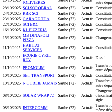
28/10/2025
Sarthe (72)
Actu.fr
JOLIVIERES
autre dépa
28/10/2025
SCI SOROBRAL
Sarthe (72)
Actu.fr
Constitut
24/10/2025
RBR SCI
Sarthe (72)
Actu.fr
Constitut
23/10/2025
GARAGE TDA
Sarthe (72)
Actu.fr
Constitut
22/10/2025
SCI B&C
Sarthe (72)
Actu.fr
Constitut
16/10/2025
KL PIZZERIA
Sarthe (72)
Actu.fr
Constitut
MB DINAPOLI
15/10/2025
Sarthe (72)
Actu.fr
Changemen
PIZZA
HABITAT
11/10/2025
Sarthe (72)
Actu.fr
Constitut
SERVICES
ECURIE CYRIL
11/10/2025
Sarthe (72)
Actu.fr
Dissolutio
REY
Transfert 
11/10/2025
PROMOLIM
Sarthe (72)
Actu.fr
autre dépa
10/10/2025
SBT TRANSPORT
Sarthe (72)
Actu.fr
Constitut
Transfert 
10/10/2025
N'OUBLIE JAMAIS
Sarthe (72)
Actu.fr
autre dépa
Changemen
08/10/2025
SOLAR WRAP 72
Sarthe (72)
Actu.fr
dénominati
sigle
Transfert 
08/10/2025
INTERCOMM
Sarthe (72)
Actu.fr
même dép