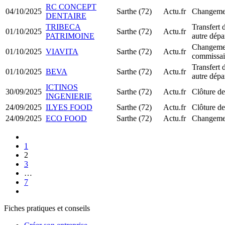
RC CONCEPT
04/10/2025
Sarthe (72)
Actu.fr
Changemen
DENTAIRE
TRIBECA
Transfert 
01/10/2025
Sarthe (72)
Actu.fr
PATRIMOINE
autre dépa
Changeme
01/10/2025
VIAVITA
Sarthe (72)
Actu.fr
commissai
Transfert 
01/10/2025
BEVA
Sarthe (72)
Actu.fr
autre dépa
ICTINOS
30/09/2025
Sarthe (72)
Actu.fr
Clôture de
INGENIERIE
24/09/2025
ILYES FOOD
Sarthe (72)
Actu.fr
Clôture de
24/09/2025
ECO FOOD
Sarthe (72)
Actu.fr
Changemen
1
2
3
…
7
Fiches pratiques et conseils