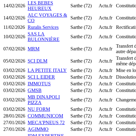
LES BEBES
14/02/2026
Sarthe (72)
Actu.fr
Constitut
HEUREUX
ALC VOYAGES &
14/02/2026
Sarthe (72)
Actu.fr
Constitut
CO
11/02/2026
Ruralis Services
Sarthe (72)
Actu.fr
Rectificati
SAS LA
10/02/2026
Sarthe (72)
Actu.fr
Constitut
BULONNIÈRE
Transfert 
07/02/2026
MRM
Sarthe (72)
Actu.fr
autre dépa
Transfert 
05/02/2026
SCI DLM
Sarthe (72)
Actu.fr
même dép
03/02/2026
LA PETITE ITALY
Sarthe (72)
Actu.fr
Mise en lo
03/02/2026
SCI L EIDER
Sarthe (72)
Actu.fr
Dissolutio
03/02/2026
IMMOTUS
Sarthe (72)
Actu.fr
Constitut
03/02/2026
GMSB
Sarthe (72)
Actu.fr
Constitut
MB DINAPOLI
03/02/2026
Sarthe (72)
Actu.fr
Changemen
PIZZA
03/02/2026
NU FORM
Sarthe (72)
Actu.fr
Constitut
28/01/2026
COMMUNICOM
Sarthe (72)
Actu.fr
Constitut
27/01/2026
MECA’PNEUS 72
Sarthe (72)
Actu.fr
Constitut
27/01/2026
AGIMMO
Sarthe (72)
Actu.fr
Constitut
IDM EXPERTISE