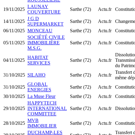
LAUNAY
19/11/2025
Sarthe (72)
Actu.fr
Constitut
COUVERTURE
J G D
14/11/2025
Sarthe (72)
Actu.fr
Changemen
SUPERMARKET
06/11/2025
MONCEAU
Sarthe (72)
Actu.fr
Constitut
SOCIÉTÉ CIVILE
05/11/2025
IMMOBILIÈRE
Sarthe (72)
Actu.fr
Constitut
M.S.G.
Dissolutio
HABITAT
04/11/2025
Sarthe (72)
Actu.fr
Transmiss
SERVICES
du Patrim
Transfert 
31/10/2025
SILAHO
Sarthe (72)
Actu.fr
même dép
GLOBAL
31/10/2025
Sarthe (72)
Actu.fr
Constitut
ENERGIES
30/10/2025
La Muse Fleur
Sarthe (72)
Actu.fr
Constitut
HAPPYTECH
29/10/2025
INTERNATIONAL
Sarthe (72)
Actu.fr
Dissolutio
COMMITTEE
MVB
28/10/2025
Sarthe (72)
Actu.fr
Constitut
IMMOBILIER
DUCHAMP-LES
Transfert 