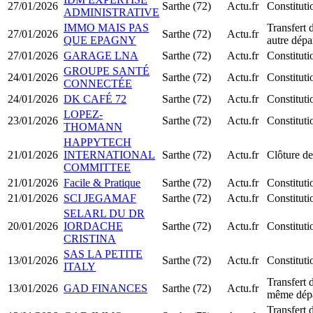
27/01/2026
Sarthe (72)
Actu.fr
Constitut
ADMINISTRATIVE
IMMO MAIS PAS
Transfert 
27/01/2026
Sarthe (72)
Actu.fr
QUE EPAGNY
autre dépa
27/01/2026
GARAGE LNA
Sarthe (72)
Actu.fr
Constitut
GROUPE SANTÉ
24/01/2026
Sarthe (72)
Actu.fr
Constitut
CONNECTÉE
24/01/2026
DK CAFÉ 72
Sarthe (72)
Actu.fr
Constitut
LOPEZ-
23/01/2026
Sarthe (72)
Actu.fr
Constitut
THOMANN
HAPPYTECH
21/01/2026
INTERNATIONAL
Sarthe (72)
Actu.fr
Clôture de
COMMITTEE
21/01/2026
Facile & Pratique
Sarthe (72)
Actu.fr
Constitut
21/01/2026
SCI JEGAMAF
Sarthe (72)
Actu.fr
Constitut
SELARL DU DR
20/01/2026
IORDACHE
Sarthe (72)
Actu.fr
Constitu
CRISTINA
SAS LA PETITE
13/01/2026
Sarthe (72)
Actu.fr
Constitut
ITALY
Transfert 
13/01/2026
GAD FINANCES
Sarthe (72)
Actu.fr
même dép
Transfert 