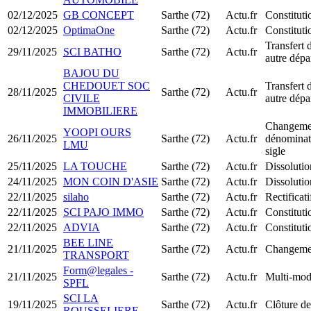
02/12/2025
GB CONCEPT
Sarthe (72)
Actu.fr
Constitut
02/12/2025
OptimaOne
Sarthe (72)
Actu.fr
Constitut
Transfert 
29/11/2025
SCI BATHO
Sarthe (72)
Actu.fr
autre dépa
BAJOU DU
CHEDOUET SOC
Transfert 
28/11/2025
Sarthe (72)
Actu.fr
CIVILE
autre dépa
IMMOBILIERE
Changemen
YOOPI OURS
26/11/2025
Sarthe (72)
Actu.fr
dénominati
LMU
sigle
25/11/2025
LA TOUCHE
Sarthe (72)
Actu.fr
Dissolutio
24/11/2025
MON COIN D'ASIE
Sarthe (72)
Actu.fr
Dissolutio
22/11/2025
silaho
Sarthe (72)
Actu.fr
Rectificati
22/11/2025
SCI PAJO IMMO
Sarthe (72)
Actu.fr
Constitut
22/11/2025
ADVIA
Sarthe (72)
Actu.fr
Constitut
BEE LINE
21/11/2025
Sarthe (72)
Actu.fr
Changemen
TRANSPORT
Form@legales -
21/11/2025
Sarthe (72)
Actu.fr
Multi-modi
SPFL
SCI LA
19/11/2025
Sarthe (72)
Actu.fr
Clôture de
ROUSSELIERE