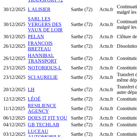
Continuati
30/12/2025
L ALISIER
Sarthe (72)
Actu.fr
malgré les
SARL LES
Continuati
30/12/2025
VERGERS DES
Sarthe (72)
Actu.fr
malgré les
VAUX DE LOIR
30/12/2025
PELAN
Sarthe (72)
Actu.fr
Clôture de
FRANÇOIS
26/12/2025
Sarthe (72)
Actu.fr
Dissolutio
BRETEAU
HANNIBAL
26/12/2025
Sarthe (72)
Actu.fr
Constitut
TRANSPORT
23/12/2025
NOTORIOUS-L
Sarthe (72)
Actu.fr
Constitut
Transfert 
23/12/2025
SCI AURELIE
Sarthe (72)
Actu.fr
même dép
Transfert 
20/12/2025
LH
Sarthe (72)
Actu.fr
autre dépa
12/12/2025
LÉOÉ
Sarthe (72)
Actu.fr
Constitut
RESILIENCE
11/12/2025
Sarthe (72)
Actu.fr
Constitut
AGENCY
06/12/2025
DOES IT FIT YOU
Sarthe (72)
Actu.fr
Constitut
04/12/2025
GB TECHLAB
Sarthe (72)
Actu.fr
Constitut
LUCEAU
03/12/2025
Sarthe (72)
Actu.fr
Constitut
AUTOMOBILE