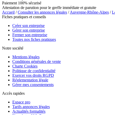
Paiement 100% sécurisé
Attestation de parution pour le greffe immédiate et gratuite
Accueil
/
Consulter les annonces légales
/
Auvergne-Rhône-Alpes
/
L
Fiches pratiques et conseils
Créer son entreprise
Gérer son entreprise
Fermer son entreprise
Toutes nos fiches pratiques
Notre société
Mentions légales
Conditions générales de vente
Charte Cookies
Politique de confidentialité
Exercer vos droits RGPD
Réglementation légale
Gérer mes consentements
Accès rapides
Espace pro
Tarifs annonces légales
Actualités formalités