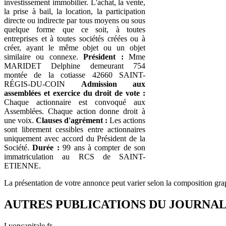
investissement immobilier. L'achat, la vente,
la prise à bail, la location, la participation
directe ou indirecte par tous moyens ou sous
quelque forme que ce soit, à toutes
entreprises et à toutes sociétés créées ou à
créer, ayant le même objet ou un objet
similaire ou connexe.
Président :
Mme
MARIDET Delphine demeurant 754
montée de la cotiasse 42660 SAINT-
RÉGIS-DU-COIN
Admission aux
assemblées et exercice du droit de vote :
Chaque actionnaire est convoqué aux
Assemblées. Chaque action donne droit à
une voix.
Clauses d'agrément :
Les actions
sont librement cessibles entre actionnaires
uniquement avec accord du Président de la
Société.
Durée :
99 ans à compter de son
immatriculation au RCS de SAINT-
ETIENNE.
La présentation de votre annonce peut varier selon la composition gra
AUTRES PUBLICATIONS DU JOURNA
Lyoncapitale.fr