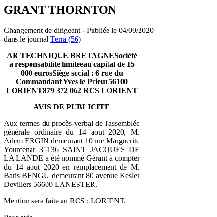
GRANT THORNTON
Changement de dirigeant - Publiée le 04/09/2020
dans le journal
Terra (56)
AR TECHNIQUE BRETAGNE
Société
à responsabilité limitée
au capital de 15
000 euros
Siège social : 6 rue du
Commandant Yves le Prieur
56100
LORIENT
879 372 062 RCS LORIENT
AVIS DE PUBLICITE
Aux termes du procès-verbal de l'assemblée
générale ordinaire du 14 aout 2020, M.
Adem ERGIN demeurant 10 rue Marguerite
Yourcenar 35136 SAINT JACQUES DE
LA LANDE a été nommé Gérant à compter
du 14 aout 2020 en remplacement de M.
Baris BENGU demeurant 80 avenue Kesler
Devillers 56600 LANESTER.
Mention sera faite au RCS : LORIENT.