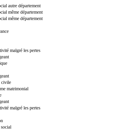
ocial autre département
social même département
social même département
rance
ivité malgré les pertes
geant
ique
geant
 civile
me matrimonial
e
geant
ivité malgré les pertes
on
social