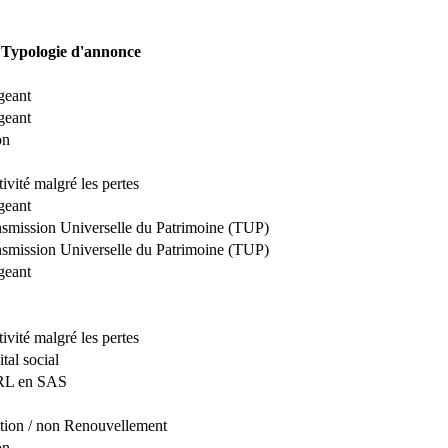
Typologie d'annonce
geant
geant
on
ivité malgré les pertes
geant
nsmission Universelle du Patrimoine (TUP)
nsmission Universelle du Patrimoine (TUP)
geant
ivité malgré les pertes
tal social
RL en SAS
tion / non Renouvellement
on