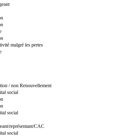
geant
on
on
e
on
ivité malgré les pertes
e
tion / non Renouvellement
tal social
on
on
tal social
geant/représentant/CAC
tal social