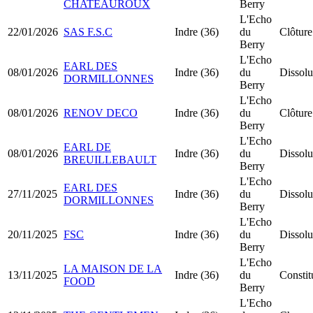
CHATEAUROUX
Berry
L'Echo
22/01/2026
SAS F.S.C
Indre (36)
du
Clôture
Berry
L'Echo
EARL DES
08/01/2026
Indre (36)
du
Dissolu
DORMILLONNES
Berry
L'Echo
08/01/2026
RENOV DECO
Indre (36)
du
Clôture
Berry
L'Echo
EARL DE
08/01/2026
Indre (36)
du
Dissolu
BREUILLEBAULT
Berry
L'Echo
EARL DES
27/11/2025
Indre (36)
du
Dissolu
DORMILLONNES
Berry
L'Echo
20/11/2025
FSC
Indre (36)
du
Dissolu
Berry
L'Echo
LA MAISON DE LA
13/11/2025
Indre (36)
du
Consti
FOOD
Berry
L'Echo