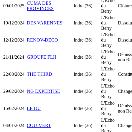
L'Echo
CUMA DES
09/01/2025
Indre (36)
du
Clôture
PROVINCES
Berry
L'Echo
19/12/2024
DES VARENNES
Indre (36)
du
Dissolu
Berry
L'Echo
12/12/2024
RENOV-DECO
Indre (36)
du
Dissolu
Berry
L'Echo
Démissi
21/11/2024
GROUPE FLH
Indre (36)
du
non Re
Berry
L'Echo
22/08/2024
THE THIRD
Indre (36)
du
Constit
Berry
L'Echo
29/02/2024
NG EXPERTISE
Indre (36)
du
Change
Berry
L'Echo
Démissi
15/02/2024
LE DU
Indre (36)
du
non Re
Berry
L'Echo
04/01/2024
COU-VERT
Indre (36)
du
Change
Berry