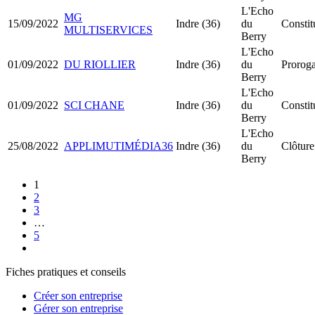
L'Echo
MG
15/09/2022
Indre (36)
du
Consti
MULTISERVICES
Berry
L'Echo
01/09/2022
DU RIOLLIER
Indre (36)
du
Proroga
Berry
L'Echo
01/09/2022
SCI CHANE
Indre (36)
du
Constit
Berry
L'Echo
25/08/2022
APPLIMUTIMÉDIA36
Indre (36)
du
Clôture
Berry
1
2
3
…
5
Fiches pratiques et conseils
Créer son entreprise
Gérer son entreprise