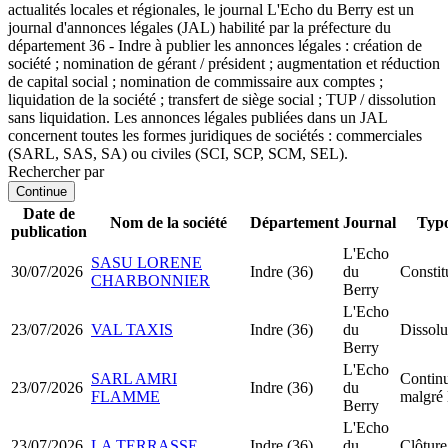
actualités locales et régionales, le journal L'Echo du Berry est un
journal d'annonces légales (JAL) habilité par la préfecture du
département 36 - Indre à publier les annonces légales : création de
société ; nomination de gérant / président ; augmentation et réduction
de capital social ; nomination de commissaire aux comptes ;
liquidation de la société ; transfert de siège social ; TUP / dissolution
sans liquidation. Les annonces légales publiées dans un JAL
concernent toutes les formes juridiques de sociétés : commerciales
(SARL, SAS, SA) ou civiles (SCI, SCP, SCM, SEL).
Rechercher par
Continue
Date de
Nom de la société
Département
Journal
Typo
publication
L'Echo
SASU LORENE
30/07/2026
Indre (36)
du
Consti
CHARBONNIER
Berry
L'Echo
23/07/2026
VAL TAXIS
Indre (36)
du
Dissolu
Berry
L'Echo
SARL AMRI
Continu
23/07/2026
Indre (36)
du
FLAMME
malgré 
Berry
L'Echo
23/07/2026
LA TERRASSE
Indre (36)
du
Clôture