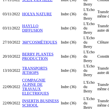
Berry
L'Echo
Transfe
03/11/2022
HOLYA NATURE
Indre (36)
du
même d
Berry
L'Echo
HAYLLO
Transfe
03/11/2022
Indre (36)
du
DIFFUSION
autre d
Berry
L'Echo
27/10/2022
360°COSMÉTIQUES
Indre (36)
du
Clôture
Berry
L'Echo
BERRY PLANTES
20/10/2022
Indre (36)
du
Consti
PRODUCTION
Berry
L'Echo
TRANSPORTS
Transfe
13/10/2022
Indre (36)
du
JETHOPS
autre d
Berry
COMPAGNIE
L'Echo
ALPINE DE
Transfe
22/09/2022
Indre (36)
du
TRAVAUX
même d
Berry
ELECTRIQUES
L'Echo
INSERTIS BUSINESS
Transfe
22/09/2022
Indre (36)
du
SCHOOL
même d
Berry