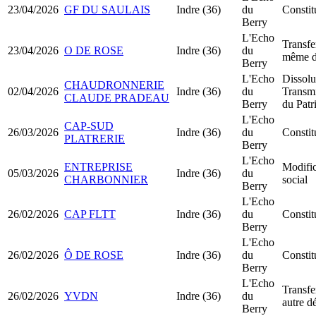
23/04/2026
GF DU SAULAIS
Indre (36)
du
Constit
Berry
L'Echo
Transfe
23/04/2026
O DE ROSE
Indre (36)
du
même d
Berry
L'Echo
Dissolu
CHAUDRONNERIE
02/04/2026
Indre (36)
du
Transmi
CLAUDE PRADEAU
Berry
du Pat
L'Echo
CAP-SUD
26/03/2026
Indre (36)
du
Consti
PLATRERIE
Berry
L'Echo
ENTREPRISE
Modific
05/03/2026
Indre (36)
du
CHARBONNIER
social
Berry
L'Echo
26/02/2026
CAP FLTT
Indre (36)
du
Consti
Berry
L'Echo
26/02/2026
Ô DE ROSE
Indre (36)
du
Consti
Berry
L'Echo
Transfe
26/02/2026
YVDN
Indre (36)
du
autre d
Berry