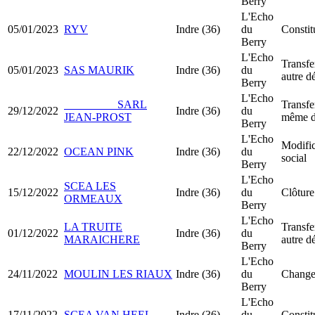
Berry
L'Echo
05/01/2023
RYV
Indre (36)
du
Consti
Berry
L'Echo
Transfe
05/01/2023
SAS MAURIK
Indre (36)
du
autre d
Berry
L'Echo
SARL
Transfe
29/12/2022
Indre (36)
du
JEAN-PROST
même d
Berry
L'Echo
Modific
22/12/2022
OCEAN PINK
Indre (36)
du
social
Berry
L'Echo
SCEA LES
15/12/2022
Indre (36)
du
Clôture
ORMEAUX
Berry
L'Echo
LA TRUITE
Transfe
01/12/2022
Indre (36)
du
MARAICHERE
autre d
Berry
L'Echo
24/11/2022
MOULIN LES RIAUX
Indre (36)
du
Changem
Berry
L'Echo
17/11/2022
SCEA VAN HEEL
Indre (36)
du
Consti