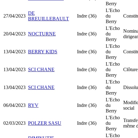
Berry
L'Echo
DE
27/04/2023
Indre (36)
du
Consti
BREUILLEBAULT
Berry
L'Echo
Nomina
20/04/2023
NOCTURNE
Indre (36)
du
dirigea
Berry
L'Echo
13/04/2023
BERRY KIDS
Indre (36)
du
Consti
Berry
L'Echo
13/04/2023
SCI CHANE
Indre (36)
du
Clôture
Berry
L'Echo
13/04/2023
SCI CHANE
Indre (36)
du
Dissolu
Berry
L'Echo
Modific
06/04/2023
RYV
Indre (36)
du
social
Berry
L'Echo
Transfe
02/03/2023
POLZER SASU
Indre (36)
du
même d
Berry
L'Echo