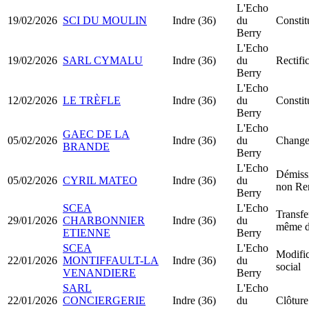
L'Echo
19/02/2026
SCI DU MOULIN
Indre (36)
du
Constit
Berry
L'Echo
19/02/2026
SARL CYMALU
Indre (36)
du
Rectific
Berry
L'Echo
12/02/2026
LE TRÈFLE
Indre (36)
du
Consti
Berry
L'Echo
GAEC DE LA
05/02/2026
Indre (36)
du
Change
BRANDE
Berry
L'Echo
Démissi
05/02/2026
CYRIL MATEO
Indre (36)
du
non Re
Berry
SCEA
L'Echo
Transfe
29/01/2026
CHARBONNIER
Indre (36)
du
même d
ETIENNE
Berry
SCEA
L'Echo
Modific
22/01/2026
MONTIFFAULT-LA
Indre (36)
du
social
VENANDIERE
Berry
SARL
L'Echo
22/01/2026
CONCIERGERIE
Indre (36)
du
Clôture