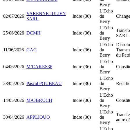
Berry
L'Echo
VARENNE JULIEN
02/07/2026
Indre (36)
du
Changem
SARL
Berry
L'Echo
Transf
25/06/2026
DCMH
Indre (36)
du
SARL
Berry
L'Echo
Dissolu
11/06/2026
GAG
Indre (36)
du
Transmi
Berry
du Pat
L'Echo
04/06/2026
M’CAKES36
Indre (36)
du
Consti
Berry
L'Echo
28/05/2026
Pascal POUBEAU
Indre (36)
du
Rectific
Berry
L'Echo
14/05/2026
MAJBRUCH
Indre (36)
du
Consti
Berry
L'Echo
Transfe
30/04/2026
APPLIQUO
Indre (36)
du
autre d
Berry
L'Echo