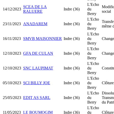
L'Echo
SCEA DE LA
Modific
14/12/2023
Indre (36)
du
RALUERE
social
Berry
L'Echo
Transfe
23/11/2023
ANADAREM
Indre (36)
du
même d
Berry
L'Echo
16/11/2023
SMVB MAISONNIER
Indre (36)
du
Changem
Berry
L'Echo
12/10/2023
GFA DE CULAN
Indre (36)
du
Change
Berry
L'Echo
12/10/2023
SNC LAUPIMAT
Indre (36)
du
Consti
Berry
L'Echo
05/10/2023
SCI BILLY JOE
Indre (36)
du
Clôture
Berry
L'Echo
Dissolu
25/05/2023
EDIT AS SARL
Indre (36)
du
Transmi
Berry
du Pat
L'Echo
11/05/2023
LE BOUMOGIM
Indre (36)
du
Clôture