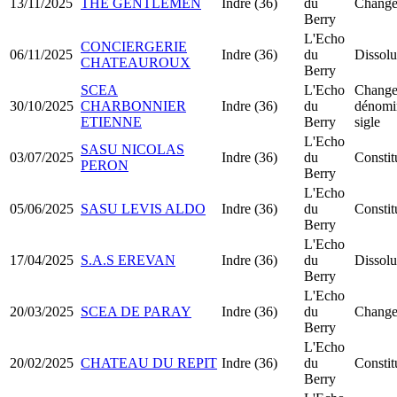
13/11/2025
THE GENTLEMEN
Indre (36)
du
Changem
Berry
L'Echo
CONCIERGERIE
06/11/2025
Indre (36)
du
Dissolu
CHATEAUROUX
Berry
SCEA
L'Echo
Change
30/10/2025
CHARBONNIER
Indre (36)
du
dénomin
ETIENNE
Berry
sigle
L'Echo
SASU NICOLAS
03/07/2025
Indre (36)
du
Consti
PERON
Berry
L'Echo
05/06/2025
SASU LEVIS ALDO
Indre (36)
du
Consti
Berry
L'Echo
17/04/2025
S.A.S EREVAN
Indre (36)
du
Dissolu
Berry
L'Echo
20/03/2025
SCEA DE PARAY
Indre (36)
du
Changem
Berry
L'Echo
20/02/2025
CHATEAU DU REPIT
Indre (36)
du
Consti
Berry