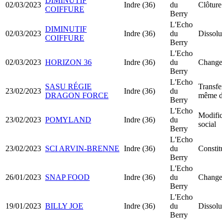
DIMINUTIF
02/03/2023
Indre (36)
du
Clôture
COIFFURE
Berry
L'Echo
DIMINUTIF
02/03/2023
Indre (36)
du
Dissolu
COIFFURE
Berry
L'Echo
02/03/2023
HORIZON 36
Indre (36)
du
Changem
Berry
L'Echo
SASU RÉGIE
Transfe
23/02/2023
Indre (36)
du
DRAGON FORCE
même d
Berry
L'Echo
Modific
23/02/2023
POMYLAND
Indre (36)
du
social
Berry
L'Echo
23/02/2023
SCI ARVIN-BRENNE
Indre (36)
du
Constit
Berry
L'Echo
26/01/2023
SNAP FOOD
Indre (36)
du
Change
Berry
L'Echo
19/01/2023
BILLY JOE
Indre (36)
du
Dissolu
Berry