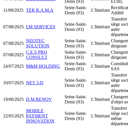
Denis (93)
EURL
Seine-Saint-
Rectificat
11/09/2025
TER R.A.M.A
L'Itinérant
Denis (93)
Additif
Transfert
Seine-Saint-
siège soci
07/08/2025
I.M SERVICES
L'Itinérant
Denis (93)
autre
départem
NEOTEC
Seine-Saint-
Changem
07/08/2025
L'Itinérant
SOLUTION
Denis (93)
dirigeant
C.E.S PRO
Seine-Saint-
Changem
07/08/2025
L'Itinérant
CONSULT
Denis (93)
dirigeant
Seine-Saint-
Constitut
24/07/2025
M&M HOLDING
L'Itinérant
Denis (93)
SAS
Transfert
Seine-Saint-
siège soci
10/07/2025
NET 3-D
L'Itinérant
Denis (93)
autre
départem
Seine-Saint-
Changem
19/06/2025
D.M RENOV
L'Itinérant
Denis (93)
d'objet so
Transfert
MOBILE
Seine-Saint-
siège soci
22/05/2025
PAYMENT
L'Itinérant
Denis (93)
même
INNOVATION
départem