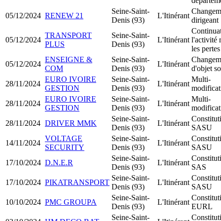
départem
Seine-Saint-
Changem
05/12/2024
RENEW 21
L'Itinérant
Denis (93)
dirigeant
Continua
TRANSPORT
Seine-Saint-
05/12/2024
L'Itinérant
l'activité
PLUS
Denis (93)
les pertes
ENSEIGNE &
Seine-Saint-
Changem
05/12/2024
L'Itinérant
COM
Denis (93)
d'objet so
EURO IVOIRE
Seine-Saint-
Multi-
28/11/2024
L'Itinérant
GESTION
Denis (93)
modificat
EURO IVOIRE
Seine-Saint-
Multi-
28/11/2024
L'Itinérant
GESTION
Denis (93)
modificat
Seine-Saint-
Constitut
28/11/2024
DRIVER MMK
L'Itinérant
Denis (93)
SASU
VOLTAGE
Seine-Saint-
Constitut
14/11/2024
L'Itinérant
SECURITY
Denis (93)
SASU
Seine-Saint-
Constitut
17/10/2024
D.N.E.R
L'Itinérant
Denis (93)
SAS
Seine-Saint-
Constitut
17/10/2024
PIKATRANSPORT
L'Itinérant
Denis (93)
SASU
Seine-Saint-
Constitut
10/10/2024
PMC GROUPA
L'Itinérant
Denis (93)
EURL
Seine-Saint-
Constitut