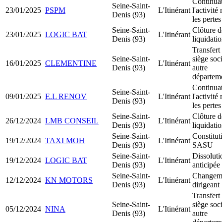
Continua
Seine-Saint-
23/01/2025
PSPM
L'Itinérant
l'activité
Denis (93)
les pertes
Seine-Saint-
Clôture d
23/01/2025
LOGIC BAT
L'Itinérant
Denis (93)
liquidati
Transfert
Seine-Saint-
siège soci
16/01/2025
CLEMENTINE
L'Itinérant
Denis (93)
autre
départem
Continua
Seine-Saint-
09/01/2025
E.L RENOV
L'Itinérant
l'activité
Denis (93)
les pertes
Seine-Saint-
Clôture d
26/12/2024
LMB CONSEIL
L'Itinérant
Denis (93)
liquidati
Seine-Saint-
Constitut
19/12/2024
TAXI MOH
L'Itinérant
Denis (93)
SASU
Seine-Saint-
Dissoluti
19/12/2024
LOGIC BAT
L'Itinérant
Denis (93)
anticipée
Seine-Saint-
Changem
12/12/2024
KN MOTORS
L'Itinérant
Denis (93)
dirigeant
Transfert
Seine-Saint-
siège soci
05/12/2024
NINA
L'Itinérant
Denis (93)
autre