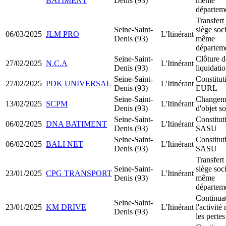
BATIMENT
Denis (93)
même
départem
Transfert
Seine-Saint-
siège soci
06/03/2025
JLM PRO
L'Itinérant
Denis (93)
même
départem
Seine-Saint-
Clôture d
27/02/2025
N.C.A
L'Itinérant
Denis (93)
liquidati
Seine-Saint-
Constitut
27/02/2025
PDK UNIVERSAL
L'Itinérant
Denis (93)
EURL
Seine-Saint-
Changem
13/02/2025
SCPM
L'Itinérant
Denis (93)
d'objet so
Seine-Saint-
Constitut
06/02/2025
DNA BATIMENT
L'Itinérant
Denis (93)
SASU
Seine-Saint-
Constitut
06/02/2025
BALI NET
L'Itinérant
Denis (93)
SASU
Transfert
Seine-Saint-
siège soci
23/01/2025
CPG TRANSPORT
L'Itinérant
Denis (93)
même
départem
Continua
Seine-Saint-
23/01/2025
KM DRIVE
L'Itinérant
l'activité
Denis (93)
les pertes