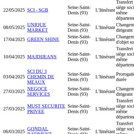
Transfert
Seine-Saint-
siège soci
22/05/2025
SCI - SGB
L'Itinérant
Denis (93)
même
départem
UNIQUE
Seine-Saint-
Changem
08/05/2025
L'Itinérant
MARKET
Denis (93)
dirigeant
Seine-Saint-
Changem
17/04/2025
GREEN SHINE
L'Itinérant
Denis (93)
d'objet so
Transfert
Seine-Saint-
siège soci
10/04/2025
MAJDIJEANS
L'Itinérant
Denis (93)
même
départem
SCI DU 3
Seine-Saint-
Prorogati
03/04/2025
CHEMIN DE
L'Itinérant
Denis (93)
durée
MEAUX
NEGOCE
Seine-Saint-
Changem
27/03/2025
L'Itinérant
SERVICES
Denis (93)
dirigeant
Transfert
MUST SECURITE
Seine-Saint-
siège soci
27/03/2025
L'Itinérant
PRIVEE
Denis (93)
même
départem
Transfert
GONDAL
Seine-Saint-
siège soci
06/03/2025
L'Itinérant