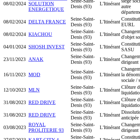
Seine-Saint-
siège soci
08/02/2024
SOLUTION
L'Itinérant
Denis (93)
autre
ENERGETIQUE
départem
Seine-Saint-
Constitut
08/02/2024
DELTA FRANCE
L'Itinérant
Denis (93)
EURL
Seine-Saint-
Changem
08/02/2024
KIACHOU
L'Itinérant
Denis (93)
d'objet so
Seine-Saint-
Constitut
04/01/2024
SHOSH INVEST
L'Itinérant
Denis (93)
SASU
Seine-Saint-
Changem
23/11/2023
ANAK
L'Itinérant
Denis (93)
dirigeant
Changem
Seine-Saint-
16/11/2023
MOD
L'Itinérant
la dénom
Denis (93)
sociale / 
Seine-Saint-
Clôture d
12/10/2023
MLN
L'Itinérant
Denis (93)
liquidati
Seine-Saint-
Clôture d
31/08/2023
RED DRIVE
L'Itinérant
Denis (93)
liquidati
Seine-Saint-
Dissoluti
31/08/2023
RED DRIVE
L'Itinérant
Denis (93)
anticipée
ROYAL
Seine-Saint-
Changem
03/08/2023
L'Itinérant
PROLITERIE 93
Denis (93)
dirigeant
Seine-Saint-
Constitut
27/07/2023
KART CITY 4
L'Itinérant