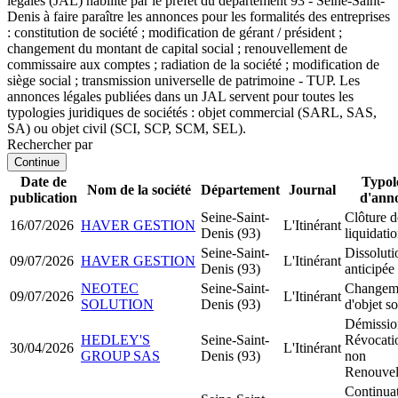
légales (JAL) habilité par le préfet du département 93 - Seine-Saint-
Denis à faire paraître les annonces pour les formalités des entreprises
: constitution de société ; modification de gérant / président ;
changement du montant de capital social ; renouvellement de
commissaire aux comptes ; radiation de la société ; modification de
siège social ; transmission universelle de patrimoine - TUP. Les
annonces légales publiées dans un JAL servent pour toutes les
typologies juridiques de sociétés : objet commercial (SARL, SAS,
SA) ou objet civil (SCI, SCP, SCM, SEL).
Rechercher par
Continue
Date de
Typol
Nom de la société
Département
Journal
publication
d'ann
Seine-Saint-
Clôture d
16/07/2026
HAVER GESTION
L'Itinérant
Denis (93)
liquidati
Seine-Saint-
Dissoluti
09/07/2026
HAVER GESTION
L'Itinérant
Denis (93)
anticipée
NEOTEC
Seine-Saint-
Changem
09/07/2026
L'Itinérant
SOLUTION
Denis (93)
d'objet so
Démissio
HEDLEY'S
Seine-Saint-
Révocatio
30/04/2026
L'Itinérant
GROUP SAS
Denis (93)
non
Renouvel
Continua