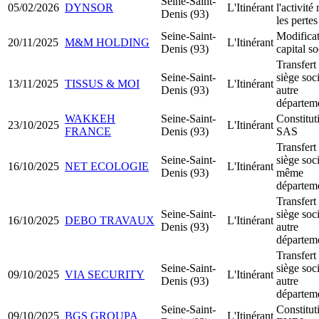
Seine-Saint-
05/02/2026
DYNSOR
L'Itinérant
l'activité
Denis (93)
les pertes
Seine-Saint-
Modifica
20/11/2025
M&M HOLDING
L'Itinérant
Denis (93)
capital so
Transfert
Seine-Saint-
siège soci
13/11/2025
TISSUS & MOI
L'Itinérant
Denis (93)
autre
départem
WAKKEH
Seine-Saint-
Constitut
23/10/2025
L'Itinérant
FRANCE
Denis (93)
SAS
Transfert
Seine-Saint-
siège soci
16/10/2025
NET ECOLOGIE
L'Itinérant
Denis (93)
même
départem
Transfert
Seine-Saint-
siège soci
16/10/2025
DEBO TRAVAUX
L'Itinérant
Denis (93)
autre
départem
Transfert
Seine-Saint-
siège soci
09/10/2025
VIA SECURITY
L'Itinérant
Denis (93)
autre
départem
Seine-Saint-
Constitut
09/10/2025
BGS GROUPA
L'Itinérant