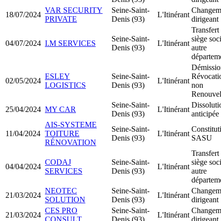
VAR SECURITY
Seine-Saint-
Changem
18/07/2024
L'Itinérant
PRIVATE
Denis (93)
dirigeant
Transfert
Seine-Saint-
siège soci
04/07/2024
I.M SERVICES
L'Itinérant
Denis (93)
autre
départem
Démissio
ESLEY
Seine-Saint-
Révocatio
02/05/2024
L'Itinérant
LOGISTICS
Denis (93)
non
Renouvel
Seine-Saint-
Dissoluti
25/04/2024
MY CAR
L'Itinérant
Denis (93)
anticipée
AIS-SYSTEME
Seine-Saint-
Constitut
11/04/2024
TOITURE
L'Itinérant
Denis (93)
SASU
RÉNOVATION
Transfert
CODAJ
Seine-Saint-
siège soci
04/04/2024
L'Itinérant
SERVICES
Denis (93)
autre
départem
NEOTEC
Seine-Saint-
Changem
21/03/2024
L'Itinérant
SOLUTION
Denis (93)
dirigeant
CES PRO
Seine-Saint-
Changem
21/03/2024
L'Itinérant
CONSULT
Denis (93)
dirigeant