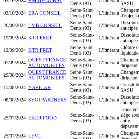
03/10/2024
HM DECO BAT
L'Itinérant
Denis (93)
SASU
Seine-Saint-
Changem
03/10/2024
ERA CONSEIL
L'Itinérant
Denis (93)
d'objet so
Seine-Saint-
Dissoluti
26/09/2024
LMB CONSEIL
L'Itinérant
Denis (93)
anticipée
Seine-Saint-
Dissoluti
19/09/2024
KTR FRET
L'Itinérant
Denis (93)
anticipée
Seine-Saint-
Clôture d
12/09/2024
KTR FRET
L'Itinérant
Denis (93)
liquidati
OUEST FRANCE
Seine-Saint-
Changem
05/09/2024
L'Itinérant
AUTOMOBILES
Denis (93)
dirigeant
OUEST FRANCE
Seine-Saint-
Changem
29/08/2024
L'Itinérant
AUTOMOBILES
Denis (93)
dirigeant
Seine-Saint-
Constitut
15/08/2024
NAVICAR
L'Itinérant
Denis (93)
SASU
Seine-Saint-
Dissoluti
08/08/2024
SYGI PARTNERS
L'Itinérant
Denis (93)
anticipée
Transfert
Seine-Saint-
siège soci
25/07/2024
EKER FOOD
L'Itinérant
Denis (93)
autre
départem
Seine-Saint-
Changem
25/07/2024
LEVL
L'Itinérant
Denis (93)
dirigeant